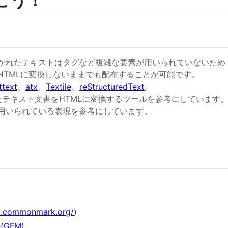
行こう！
で書かれたテキストはタグなど複雑な要素が用いられていないため
HTMLに変換しないままでも配布することが可能です。
ttext
、
atx
、
Textile
、
reStructuredText
、
たテキスト文書をHTMLに変換するツールを参考にしています
用いられている表現を参考にしています。
ec.commonmark.org/
)
n(GFM)