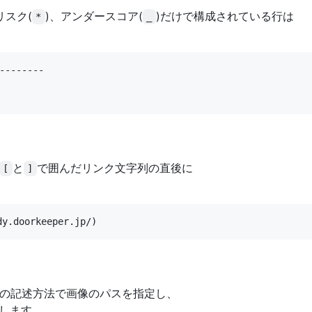
リスク(
)、アンダースコア(
)だけで構成されている行は
*
_
--------

と
で囲んだリンク文字列の直後に
[
]
の記述方法で画像のパスを指定し、
します