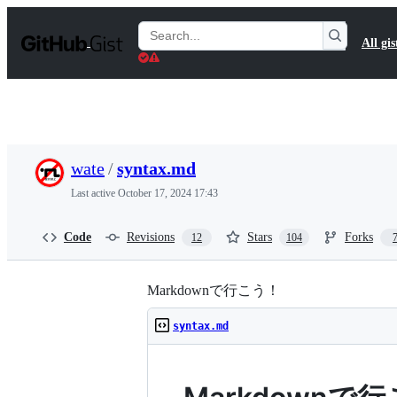
S
k
Search
All gis
i
Gists
p
t
o
c
o
n
t
wate
/
syntax.md
e
n
Last active
October 17, 2024 17:43
t
Code
Revisions
Stars
Forks
12
104
Markdownで行こう！
syntax.md