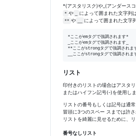
*(アスタリスク)や_(アンダー
や
によって囲まれた文字列
*
_
や
によって囲まれた文字
**
__
*ここがemタグで強調されます*

_ここがemタグで強調されます_

**ここがstrongタグで強調されます
リスト
印付きのリストの場合はアスタリス
またはハイフン記号(-)を使用し
リストの番号もしくは記号は通常
冒頭に3つのスペー スまでは許
リストを綺麗に見せるために、リ
番号なしリスト