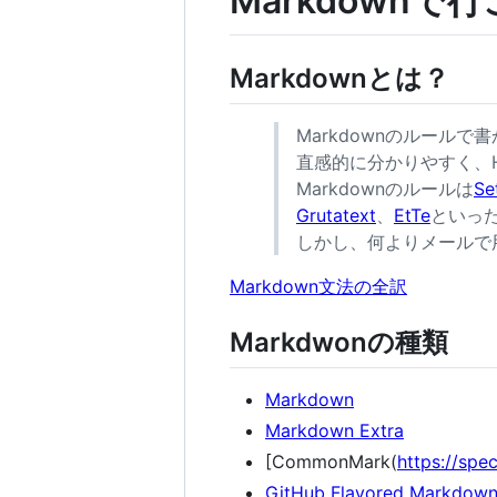
Markdownで
Markdownとは？
Markdownのルール
直感的に分かりやすく、
Markdownのルールは
Se
Grutatext
、
EtTe
といっ
しかし、何よりメールで
Markdown文法の全訳
Markdwonの種類
Markdown
Markdown Extra
[CommonMark(
https://sp
GitHub Flavored Markdow