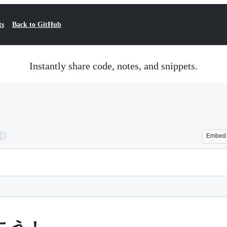
ts
Back to GitHub
Instantly share code, notes, and snippets.
7
Embed