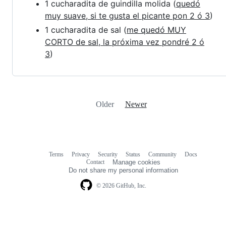
1 cucharadita de guindilla molida (
quedó
muy suave, si te gusta el picante pon 2 ó 3
)
1 cucharadita de sal (
me quedó MUY
CORTO de sal, la próxima vez pondré 2 ó
3
)
Older
Newer
Terms
Privacy
Security
Status
Community
Docs
Footer
Footer
Contact
Manage cookies
navigation
Do not share my personal information
© 2026 GitHub, Inc.