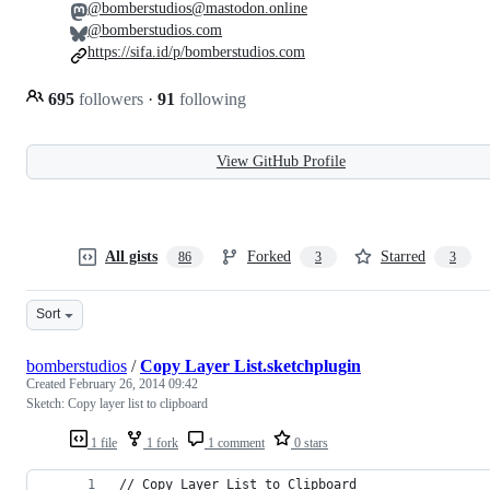
@bomberstudios@mastodon.online
@bomberstudios.com
https://sifa.id/p/bomberstudios.com
695
followers
·
91
following
View GitHub Profile
All gists
Forked
Starred
86
3
3
Sort
bomberstudios
/
Copy Layer List.sketchplugin
Created
February 26, 2014 09:42
Sketch: Copy layer list to clipboard
1 file
1 fork
1 comment
0 stars
// Copy Layer List to Clipboard