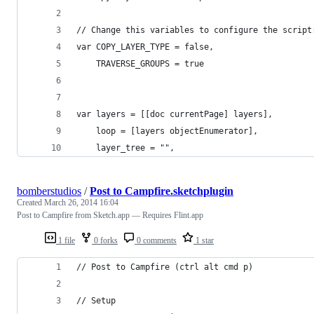
// Change this variables to configure the script
var COPY_LAYER_TYPE = false,
    TRAVERSE_GROUPS = true
var layers = [[doc currentPage] layers],
    loop = [layers objectEnumerator],
    layer_tree = "",
bomberstudios
/
Post to Campfire.sketchplugin
Created
March 26, 2014 16:04
Post to Campfire from Sketch.app — Requires Flint.app
1 file
0 forks
0 comments
1 star
// Post to Campfire (ctrl alt cmd p)
// Setup