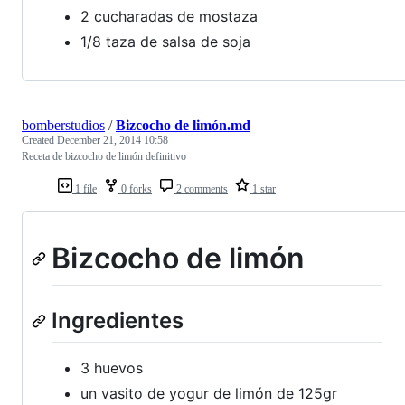
2 cucharadas de mostaza
1/8 taza de salsa de soja
bomberstudios
/
Bizcocho de limón.md
Created
December 21, 2014 10:58
Receta de bizcocho de limón definitivo
1 file
0 forks
2 comments
1 star
Bizcocho de limón
Ingredientes
3 huevos
un vasito de yogur de limón de 125gr