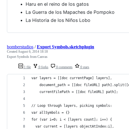
Haru en el reino de los gatos
La Guerra de los Mapaches de Pompoko
La Historia de los Niños Lobo
bomberstudios
/
Export Symbols.sketchplugin
Created
August 6, 2014 18:18
Export Symbols from Canvas
1 file
0 forks
0 comments
0 stars
var layers = [[doc currentPage] layers],
    document_path = [[doc fileURL] path].split([
    currentFilePath = [[doc fileURL] path];
// Loop through layers, picking symbols:
var allSymbols = {}
for (var i=0; i < [layers count]; i++) {
  var current = [layers objectAtIndex:i],