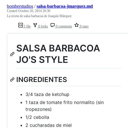
bomberstudios
/
salsa-barbacoa-jmarquez.md
Created
October 20, 2014 20:30
La receta de salsa barbacoa de Joaquin Márquez
1 file
0 forks
0 comments
0 stars
SALSA BARBACOA
JO'S STYLE
INGREDIENTES
3/4 taza de ketchup
1 taza de tomate frito normalito (sin
tropezones)
1/2 cebolla
2 cucharadas de miel