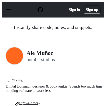
S
k
Sign in
Sign up
i
p
t
o
Instantly share code, notes, and snippets.
c
o
n
t
e
n
Ale Muñoz
t
bomberstudios
🍊
Thinking
Digital toolsmith, designer & book junkie. Spends too much time
building software to work less.
https://ale.today