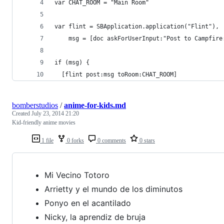
var CHAT_ROOM = "Main Room"
var flint = SBApplication.application("Flint"),
    msg = [doc askForUserInput:"Post to Campfire
if (msg) {
  [flint post:msg toRoom:CHAT_ROOM]
bomberstudios
/
anime-for-kids.md
Created
July 23, 2014 21:20
Kid-friendly anime movies
1 file
0 forks
0 comments
0 stars
Mi Vecino Totoro
Arrietty y el mundo de los diminutos
Ponyo en el acantilado
Nicky, la aprendiz de bruja