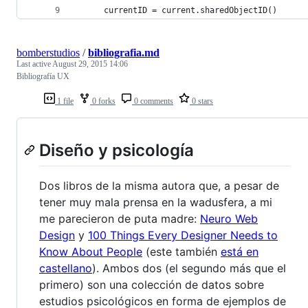
      currentID = current.sharedObjectID()
bomberstudios
/
bibliografia.md
Last active
August 29, 2015 14:06
Bibliografía UX
1 file
0 forks
0 comments
0 stars
Diseño y psicología
Dos libros de la misma autora que, a pesar de
tener muy mala prensa en la wadusfera, a mi
me parecieron de puta madre:
Neuro Web
Design
y
100 Things Every Designer Needs to
Know About People
(este también
está en
castellano
). Ambos dos (el segundo más que el
primero) son una colección de datos sobre
estudios psicológicos en forma de ejemplos de