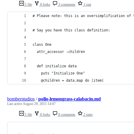
1 file
0 forks
3 comments
1 star
# Please note: this is an oversimplification of 
# Say you have this class definition:
class One
  attr_accessor :children
  def initialize data
    puts "Initialize One"
    @children = data.map do |item|
bomberstudios
/
pollo-lemongrass-calabacin.md
Last active
August 29, 2015 14:07
1 file
0 forks
0 comments
2 stars