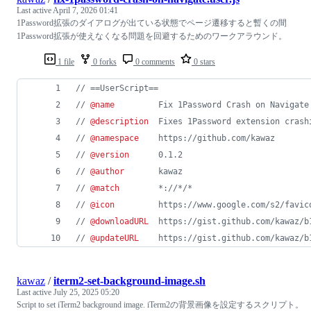
Last active
April 7, 2026 01:41
1Password拡張のダイアログが出ている状態でページ遷移すると暫くの間
1Password拡張が使えなくなる問題を回避するためのワークアラウンド。
1 file
0 forks
0 comments
0 stars
// ==UserScript==
// 
@name
         Fix 1Password Crash on Navigate
// 
@description
  Fixes 1Password extension crash
// 
@namespace
    https://github.com/kawaz
// 
@version
      0.1.2
// 
@author
       kawaz
// 
@match
        *://*/*
// 
@icon
         https://www.google.com/s2/favic
// 
@downloadURL
  https://gist.github.com/kawaz/b
// 
@updateURL
    https://gist.github.com/kawaz/b
kawaz
/
iterm2-set-background-image.sh
Last active
July 25, 2025 05:20
Script to set iTerm2 background image. iTerm2の背景画像を設定するスクリプト。