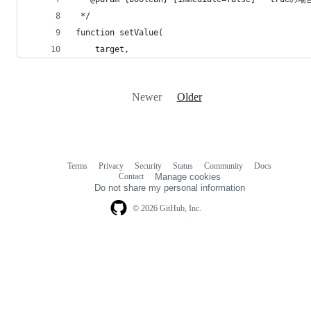
 */
function setValue(
    target,
Newer
Older
Terms
Privacy
Security
Status
Community
Docs
Footer
Footer
Contact
Manage cookies
navigation
Do not share my personal information
© 2026 GitHub, Inc.