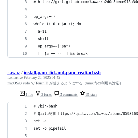
# https://gist.github.com/kawaz/a2d0c5bece913a34
op_args=()
while (( 0 < $# )); do
  a=$1
  shift
  op_args+=("$a")
  [[ $a == -- ]] && break
kawaz
/
install-pam_tid-and-pam_reattach.sh
Last active
February 22, 2025 01:45
macOSの sudo で TouchID が使えるようにする（tmux内の利用も対応）
1 file
3 forks
3 comments
31 stars
#!/bin/bash
# Qiita記事 https://qiita.com/kawaz/items/0593163
set -e
set -o pipefail