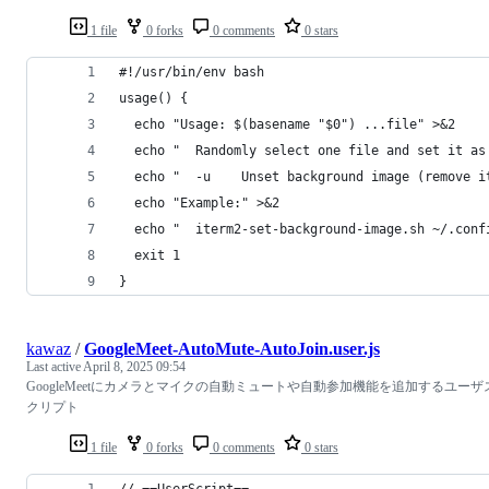
1 file
0 forks
0 comments
0 stars
#!/usr/bin/env bash
usage() {
  echo "Usage: $(basename "$0") ...file" >&2
  echo "  Randomly select one file and set it as
  echo "  -u    Unset background image (remove i
  echo "Example:" >&2
  echo "  iterm2-set-background-image.sh ~/.conf
  exit 1
}
kawaz
/
GoogleMeet-AutoMute-AutoJoin.user.js
Last active
April 8, 2025 09:54
GoogleMeetにカメラとマイクの自動ミュートや自動参加機能を追加するユーザ
クリプト
1 file
0 forks
0 comments
0 stars
// ==UserScript==