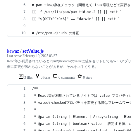
# pam_tidの存在チェック（間違えてLinux環境などで実
[[ -f /usr/lib/pam/pam_tid.so.2 ]] || exit 1
[[ "${OSTYPE:0:6}" == "darwin" ]] || exit 1
# /etc/pam.d/sudo の修正
kawaz
/
setValue.js
Last active
February 10, 2025 03:37
React等が利用されているとinputやtextareaのvalueに値をセットしてもWEBアプ
側に変更が伝わらないことがあるが、それを上手くやる。
3 files
0 forks
0 comments
0 stars
/**
 * React等が利用されているサイトでは value プロ
 * valueやcheckedプロパティを変更する際はフレー
 *
 * @param {string | Element | Array<str
 * @param {string | boolean} value - 設定す
 * @param {boolean} [immediate=false]