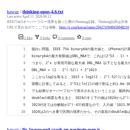
kawaz
/
thinking-opus-4.6.txt
Last active
April 11, 2026 00:12
IEEE754のオーバーフロー境界を探った際のThinking記録。Thinking以外は共有
URLで見れるのでここでは省略。
https://x.com/kawaz/status/2042743948456948216
2 files
0 forks
0 comments
0 stars
面白い問題。IEEE 754 binary64の最大値と、iPhon
binary64の最大有限値はDBL_MAXで、これは(2^53 - 1) × 2^(
つまり、2^x が表現可能な最大値 DBL_MAX 以下となる最
DBL_MAX = (2 - 2^(-52)) × 2^1023
ここからlog2を取ると、1023 + log2(2 - 2^(-52))になる
実際に計算してみると、2^53とln(2)の積で割ると約1.6e
でも結果がオーバーフローで表示されるということは、最終的にはdo
doubleの精度を考えると、1024のすぐ下の値は1024か
1023付近では分解能が2^(-43)程度なので、入力値「1023.
1024は2のべき乗で区間の境界だから、その直前のdouble値は1
kawaz
/
fix-1password-crash-on-navigate.user.js