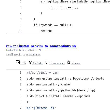
        if(highlightName.startsWith(highlightNam
            highlight.clear();
        }
    }
    if(keywords == null) {
        return;
kawaz
/
install_neovim_to_amazonlinux.sh
Last active
June 7, 2026 07:21
install neovim to amazonlinux
1 file
15 forks
15 comments
55 stars
#!
/usr/bin/env bash
sudo yum groups install -y Development
\ 
tools
sudo yum install -y cmake
sudo yum install -y python34-{devel,pip}
sudo pip-3.4 install neovim --upgrade
(
cd
"
$(
mktemp -d
)
"