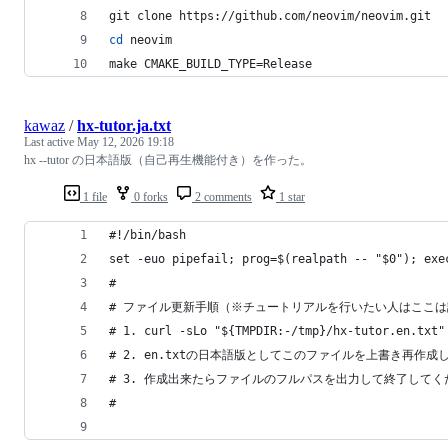
git clone https://github.com/neovim/neovim.git
cd
 neovim
make CMAKE_BUILD_TYPE=Release
kawaz
/
hx-tutor.ja.txt
Last active
May 12, 2026 19:18
hx --tutor の日本語版（自己再生機能付き）を作った。
1 file
0 forks
2 comments
1 star
#!/bin/bash
set -euo pipefail; prog=$(realpath -- "$0");
#
# ファイル更新手順（※チュートリアルを行いたい人はここ
# 1. curl -sLo "${TMPDIR:-/tmp}/hx-tutor.en.txt"
# 2. en.txtの日本語版としてこのファイルを上書き再
# 3. 作成出来たらファイルのフルパスを出力して終了してく
#