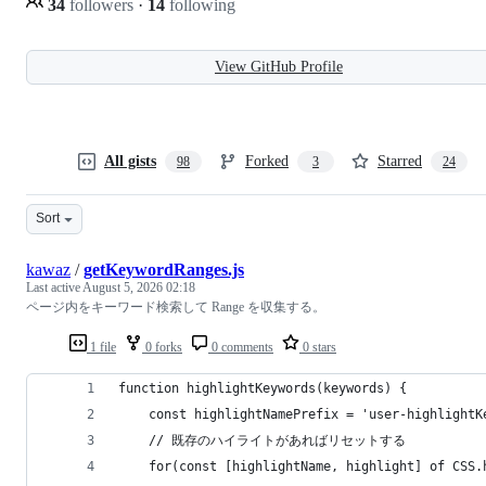
34
followers
·
14
following
View GitHub Profile
All gists
Forked
Starred
98
3
24
Sort
kawaz
/
getKeywordRanges.js
Last active
August 5, 2026 02:18
ページ内をキーワード検索して Range を収集する。
1 file
0 forks
0 comments
0 stars
function highlightKeywords(keywords) {
    const highlightNamePrefix = 'user-highlightK
    // 既存のハイライトがあればリセットする
    for(const [highlightName, highlight] of CSS.