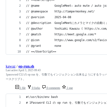
// @name         GoogleMeet: auto mute / auto jo
// @namespace    http://tampermonkey.net/
// @version      2025-04-08
// @description  GoogleMeetにカメラとマイク
// @author       Yoshiaki Kawazu ( https://x.com
// @match        https://meet.google.com/*
// @icon         https://www.google.com/s2/favic
// @grant        none
// ==/UserScript==
kawaz
/
op-run.sh
Last active
April 3, 2025 09:43
1password CLI の op run を、引数でもインジェクション出来るようにするラッ
ースクリプト。
1 file
0 forks
0 comments
1 star
#!/usr/bin/env bash
# 1Password CLI の op run を、引数でもインジ