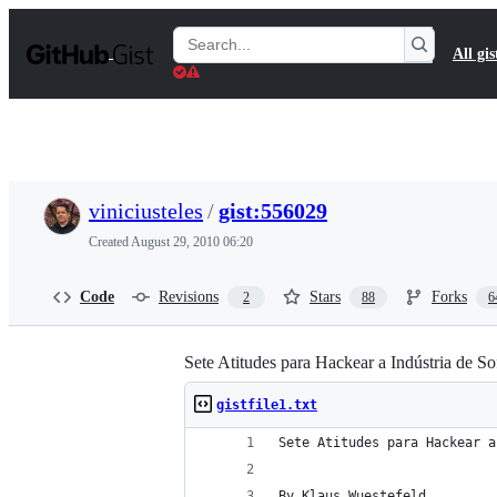
S
k
Search
All gis
i
Gists
p
t
o
c
o
n
t
viniciusteles
/
gist:556029
e
n
Created
August 29, 2010 06:20
t
Code
Revisions
Stars
Forks
2
88
6
Sete Atitudes para Hackear a Indústria de S
gistfile1.txt
Sete Atitudes para Hackear a
By Klaus Wuestefeld