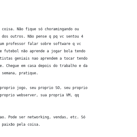
 coisa. Não fique só choramingando ou
 dos outros. Não pense q pq vc sentou 4
um professor falar sobre software q vc
e futebol não aprende a jogar bola tendo
tistas geniais nao aprendem a tocar tendo
e. Chegue em casa depois do trabalho e da
 semana, pratique.
proprio jogo, seu proprio SO, seu proprio
proprio webserver, sua propria VM, qq
ao. Pode ser networking, vendas, etc. Só
 paixão pela coisa.