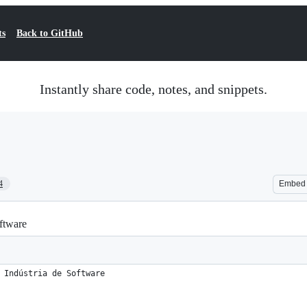
ts
Back to GitHub
Instantly share code, notes, and snippets.
4
Embed
oftware
 Indústria de Software