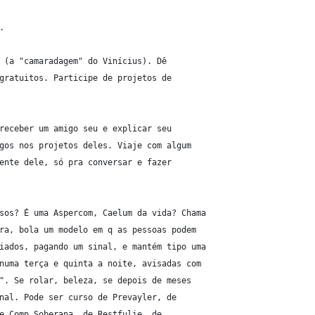
.
 (a "camaradagem" do Vinícius). Dê
gratuitos. Participe de projetos de
receber um amigo seu e explicar seu
gos nos projetos deles. Viaje com algum
ente dele, só pra conversar e fazer
sos? É uma Aspercom, Caelum da vida? Chama
ra, bola um modelo em q as pessoas podem
iados, pagando um sinal, e mantém tipo uma
numa terça e quinta a noite, avisadas com
". Se rolar, beleza, se depois de meses
nal. Pode ser curso de Prevayler, de
e Comp Soberana, de Restfulie, de