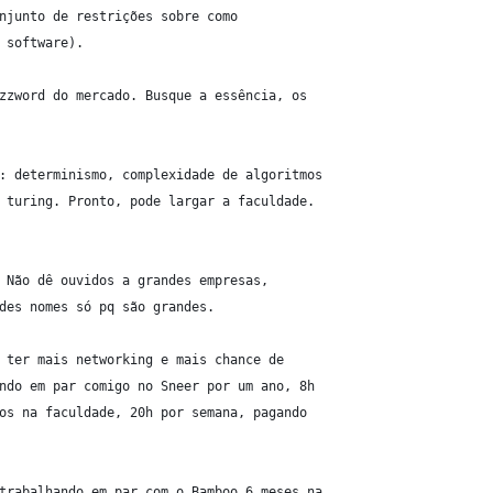
njunto de restrições sobre como
 software).
zzword do mercado. Busque a essência, os
: determinismo, complexidade de algoritmos
 turing. Pronto, pode largar a faculdade.
 Não dê ouvidos a grandes empresas,
des nomes só pq são grandes.
 ter mais networking e mais chance de
ndo em par comigo no Sneer por um ano, 8h
os na faculdade, 20h por semana, pagando
trabalhando em par com o Bamboo 6 meses na