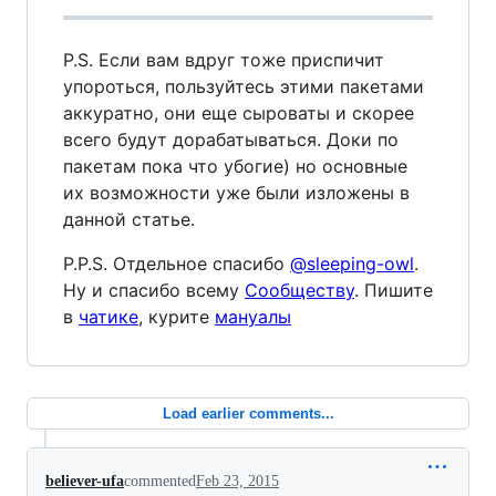
P.S. Если вам вдруг тоже приспичит
упороться, пользуйтесь этими пакетами
аккуратно, они еще сыроваты и скорее
всего будут дорабатываться. Доки по
пакетам пока что убогие) но основные
их возможности уже были изложены в
данной статье.
P.P.S. Отдельное спасибо
@sleeping-owl
.
Ну и спасибо всему
Cooбществу
. Пишите
в
чатике
, курите
мануалы
Load earlier comments...
believer-ufa
commented
Feb 23, 2015