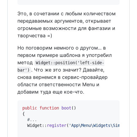
Это, в сочетании c любым количеством
передаваемых аргументов, открывает
огромные возможности для фантазии и
творчества =)
Но поговорим немного о другом... в
первом примере шаблона я употребил
метод
Widget::position('left-side-
. Что же это значит? Давайте,
bar')
снова вернемся в сервис-провайдер
области ответственности Menu и
добавим туда еще кое-что.
public
function
boot
()

{

#...
  Widget::
register
(
'
App\Menu\Widgets\SimpleMen