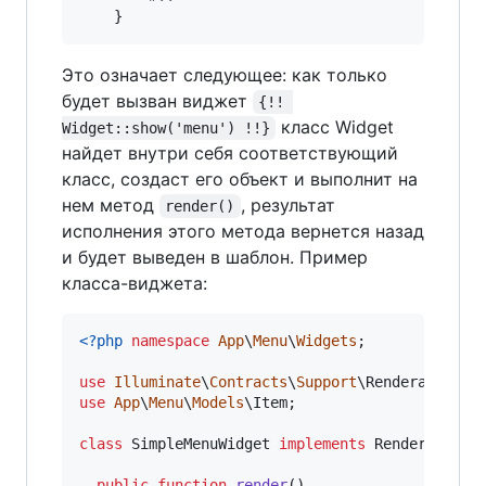
	}
Это означает следующее: как только
будет вызван виджет
{!! 
класс Widget
Widget::show('menu') !!}
найдет внутри себя соответствующий
класс, создаст его объект и выполнит на
нем метод
, результат
render()
исполнения этого метода вернется назад
и будет выведен в шаблон. Пример
класса-виджета:
<?php
namespace
App
\
Menu
\
Widgets
;

use
Illuminate
\
Contracts
\
Support
\
Renderable
use
App
\
Menu
\
Models
\
Item
;

class
 SimpleMenuWidget 
implements
 Renderable {

public
function
render
()
