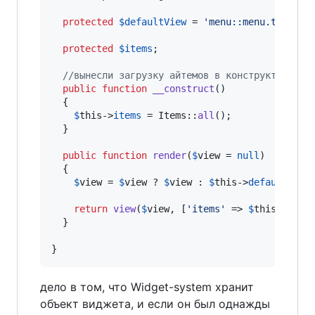
protected
$
defaultView
 = 
'
menu::menu.templat
protected
$
items
;

//вынесли загрузку айтемов в конструктор
public
function
__construct
()

  {

$
this
->
items
 = Items::
all
();

  }

public
function
render
(
$
view
 = 
null
)

  {

$
view
 = 
$
view
 ? 
$
view
 : 
$
this
->
defaultView
;
return
view
(
$
view
, [
'
items
'
 => 
$
this
->
item
  }

}
дело в том, что Widget-system хранит
объект виджета, и если он был однажды