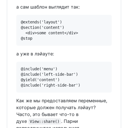
а сам шаблон выглядит так:
@extends('layout')

@section('content')

  <div>some content</div>

@stop
а уже в лэйауте:
@include('menu')

@include('left-side-bar')

@yield('content')

Как же мы предоставляем переменные,
которые должен получать лэйаут?
Часто, это бывает что-то в
духе
. Парни
View::share()