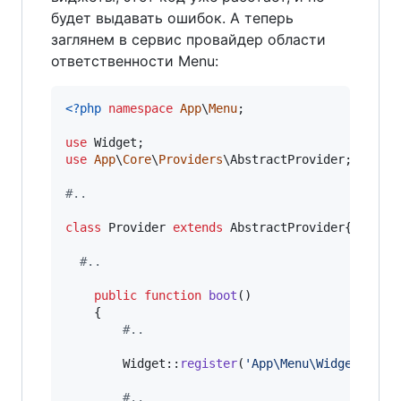
будет выдавать ошибок. А теперь
заглянем в сервис провайдер области
ответственности Menu:
<?php
namespace
App
\
Menu
;

use
Widget
use
App
\
Core
\
Providers
\
AbstractProvider
;

#..
class
 Provider 
extends
 AbstractProvider{

#..
public
function
boot
()

	{

#..
		Widget::
register
(
'
App\Menu\Widgets\Sim
#..