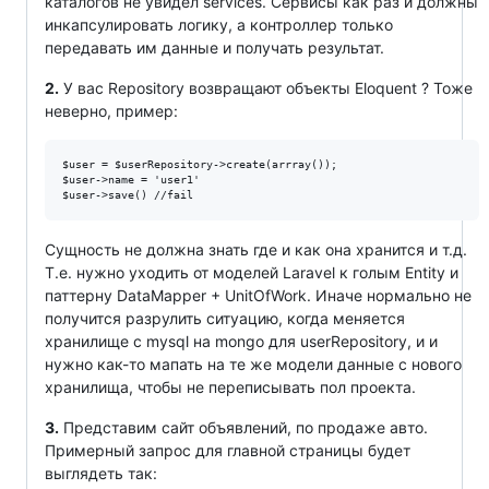
каталогов не увидел services. Сервисы как раз и должны
инкапсулировать логику, а контроллер только
передавать им данные и получать результат.
2.
У вас Repository возвращают объекты Eloquent ? Тоже
неверно, пример:
$user = $userRepository->create(arrray());

$user->name = 'user1'

Сущность не должна знать где и как она хранится и т.д.
Т.е. нужно уходить от моделей Laravel к голым Entity и
паттерну DataMapper + UnitOfWork. Иначе нормально не
получится разрулить ситуацию, когда меняется
хранилище с mysql на mongo для userRepository, и и
нужно как-то мапать на те же модели данные с нового
хранилища, чтобы не переписывать пол проекта.
3.
Представим сайт объявлений, по продаже авто.
Примерный запрос для главной страницы будет
выглядеть так: