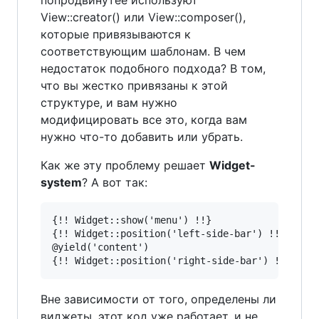
попродвинутее используют
View::creator() или View::composer(),
которые привязываются к
соответствующим шаблонам. В чем
недостаток подобного подхода? В том,
что вы жестко привязаны к этой
структуре, и вам нужно
модифицировать все это, когда вам
нужно что-то добавить или убрать.
Как же эту проблему решает
Widget-
system
? А вот так:
{!! Widget::show('menu') !!}

{!! Widget::position('left-side-bar') !!}

@yield('content')

Вне зависимости от того, определены ли
виджеты, этот код уже работает, и не