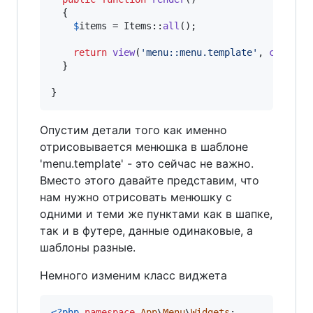
  {

$
items
 = Items::
all
();

return
view
(
'
menu::menu.template
'
, 
compact
  }

}
Опустим детали того как именно
отрисовывается менюшка в шаблоне
'menu.template' - это сейчас не важно.
Вместо этого давайте представим, что
нам нужно отрисовать менюшку с
одними и теми же пунктами как в шапке,
так и в футере, данные одинаковые, а
шаблоны разные.
Немного изменим класс виджета
<?php
namespace
App
\
Menu
\
Widgets
;
