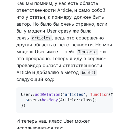
Как мы помним, у нас есть область
ответственности Article, и само собой,
что у статьи, к примеру, должен быть
автор. Но было бы очень странно, если
бы у модели User сразу же была
связь
, ведь это совершенно
articles
другая область ответственности. Но моя
модель User имеет трейт
- и
Tentacle
это прекрасно. Теперь я иду в сервис-
провайдер области ответственности
Article и добавляю в метод
boot()
следующий код:
User::
addRelation
(
'
articles
'
, 
function
(
Model
$
$
user
->
hasMany
(Article::class);

})
И теперь наш класс User может
использоваться так: