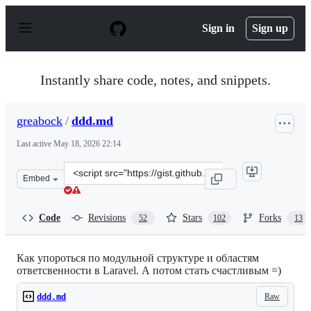
S
k
Sign in
Sign up
i
p
t
o
Instantly share code, notes, and snippets.
c
o
n
greabock
/
ddd.md
t
e
Last active
May 18, 2026 22:14
n
t
Clone
Embed
this
repository
at
Code
Revisions
Stars
Forks
52
102
13
&lt;script
src=&quot;https://gist.github.com/greabock/48787baab76
Как упороться по модульной структуре и областям
ответсвенности в Laravel. А потом стать счастливым =)
Raw
ddd.md