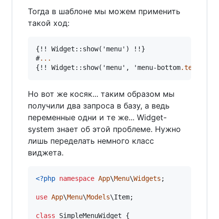
Тогда в шаблоне мы можем применить
такой ход:
{!! Widget::show('menu') !!}

#
...
{!! Widget::show('menu', 'menu-bottom
.template
Но вот же косяк... таким образом мы
получили два запроса в базу, а ведь
переменные одни и те же... Widget-
system знает об этой проблеме. Нужно
лишь переделать немного класс
виджета.
<?php
namespace
App
\
Menu
\
Widgets
;

use
App
\
Menu
\
Models
\
Item
;

class
 SimpleMenuWidget {
