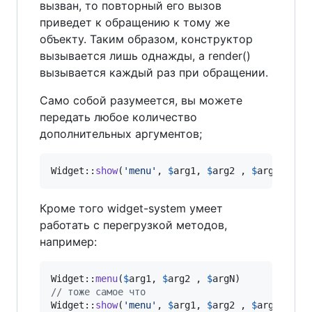
вызван, то повторный его вызов
приведет к обращению к тому же
объекту. Таким образом, конструктор
вызывается лишь однажды, а render()
вызывается каждый раз при обращении.
Само собой разумеется, вы можете
передать любое количество
дополнительных аргументов;
Widget::
show
(
'
menu
'
, 
$
arg1
, 
$
arg2
 , 
$
argN
)
Кроме того widget-system умеет
работать с перегрузкой методов,
например:
Widget::
menu
(
$
arg1
, 
$
arg2
 , 
$
argN
// тоже самое что
Widget::
show
(
'
menu
'
, 
$
arg1
, 
$
arg2
 , 
$
argN
)