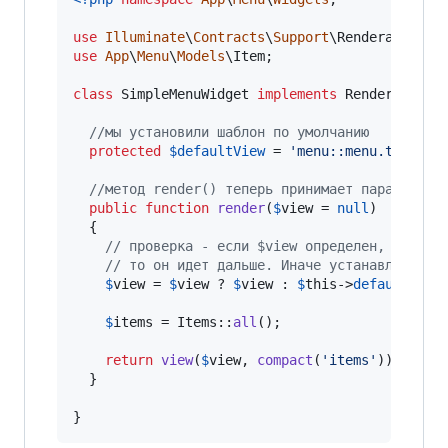
use
Illuminate
\
Contracts
\
Support
\
Renderable
use
App
\
Menu
\
Models
\
Item
;

class
 SimpleMenuWidget 
implements
 Renderable {

//мы установили шаблон по умолчанию
protected
$
defaultView
 = 
'
menu::menu.templat
//метод render() теперь принимает параметр
public
function
render
(
$
view
 = 
null
)

  {

// проверка - если $view определен,
// то он идет дальше. Иначе устанавливаетс
$
view
 = 
$
view
 ? 
$
view
 : 
$
this
->
defaultView
;
$
items
 = Items::
all
();

return
view
(
$
view
, 
compact
(
'
items
'
));

  }

}