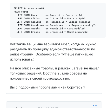
SELECT (список полей)

FROM Posts

  LEFT JOIN Cars      on Cars.id  = Posts.carId

  LEFT JOIN Cities    on Cities.id = Posts.cityId

  LEFT JOIN Regions   on Regions.id = Cities.regionId

  LEFT JOIN Countries on Countries.id = Regions.countryId

  LEFT JOIN Models    on Models.id = Cars.modelId

Вот такие вещи мне взрывают мозг, когда их нужно
разделить по принципу единой ответственности по
репозиториям. Особенно если тут еще пагинацию
использовать.)
На все описанные траблы, в рамках Laravel не нашел
толковых решений. Doctrine 2 , мне совсем не
понравилась своей громоздкостью.
Вы с подобными проблемами как боритесь ?