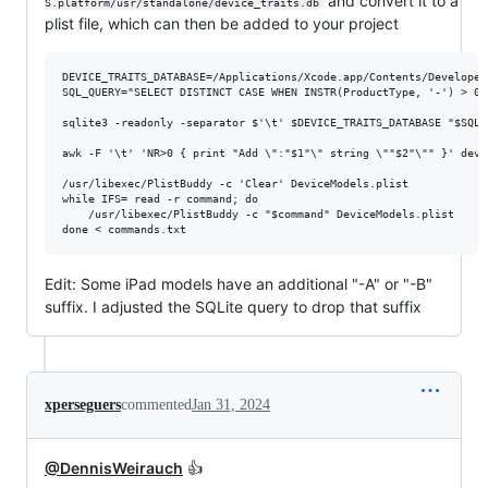
and convert it to a
S.platform/usr/standalone/device_traits.db
plist file, which can then be added to your project
DEVICE_TRAITS_DATABASE=/Applications/Xcode.app/Contents/Developer
SQL_QUERY="SELECT DISTINCT CASE WHEN INSTR(ProductType, '-') > 0 
sqlite3 -readonly -separator $'\t' $DEVICE_TRAITS_DATABASE "$SQL_
awk -F '\t' 'NR>0 { print "Add \":"$1"\" string \""$2"\"" }' devi
/usr/libexec/PlistBuddy -c 'Clear' DeviceModels.plist

while IFS= read -r command; do

    /usr/libexec/PlistBuddy -c "$command" DeviceModels.plist

Edit: Some iPad models have an additional "-A" or "-B"
suffix. I adjusted the SQLite query to drop that suffix
xperseguers
commented
Jan 31, 2024
@DennisWeirauch
👍