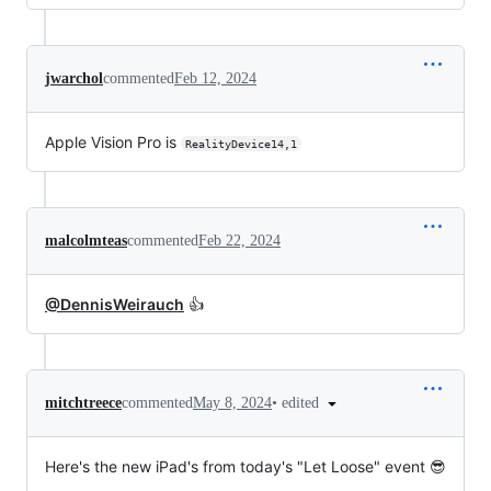
jwarchol
commented
Feb 12, 2024
Apple Vision Pro is
RealityDevice14,1
malcolmteas
commented
Feb 22, 2024
@DennisWeirauch
👍
•
edited
mitchtreece
commented
May 8, 2024
Here's the new iPad's from today's "Let Loose" event 😎