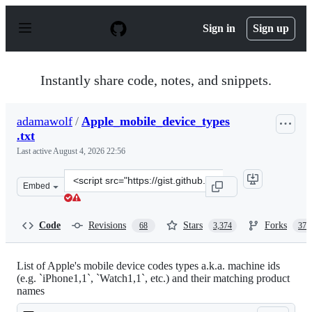
S
k
Sign in
Sign up
i
p
t
o
Instantly share code, notes, and snippets.
c
o
n
adamawolf
/
Apple_mobile_device_types
t
.txt
e
n
Last active
August 4, 2026 22:56
t
Clone
Embed
this
repository
at
Code
Revisions
Stars
Forks
68
3,374
376
&lt;script
src=&quot;https://gist.github.com/adamawolf/3048717.js
List of Apple's mobile device codes types a.k.a. machine ids
(e.g. `iPhone1,1`, `Watch1,1`, etc.) and their matching product
names