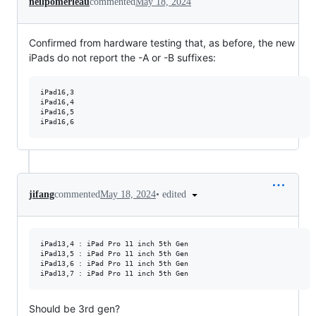
neilpomerleau
commented
May 18, 2024
Confirmed from hardware testing that, as before, the new
iPads do not report the -A or -B suffixes:
iPad16,3

iPad16,4

iPad16,5

•
edited
jifang
commented
May 18, 2024
iPad13,4 : iPad Pro 11 inch 5th Gen

iPad13,5 : iPad Pro 11 inch 5th Gen

iPad13,6 : iPad Pro 11 inch 5th Gen

Should be 3rd gen?