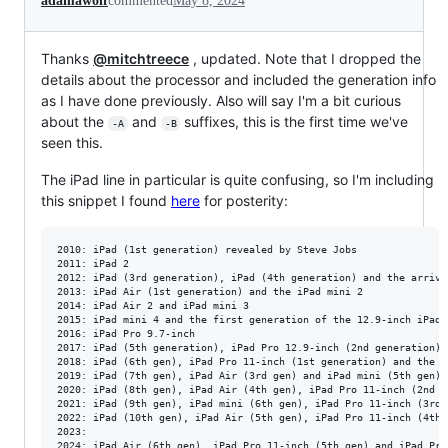
adamawolf
commented
May 8, 2024
Thanks
@mitchtreece
, updated. Note that I dropped the
details about the processor and included the generation info
as I have done previously. Also will say I'm a bit curious
about the
and
suffixes, this is the first time we've
-A
-B
seen this.
The iPad line in particular is quite confusing, so I'm including
this snippet I found
here
for posterity:
2010: iPad (1st generation) revealed by Steve Jobs

2011: iPad 2

2012: iPad (3rd generation), iPad (4th generation) and the arriva
2013: iPad Air (1st generation) and the iPad mini 2

2014: iPad Air 2 and iPad mini 3

2015: iPad mini 4 and the first generation of the 12.9-inch iPad P
2016: iPad Pro 9.7-inch

2017: iPad (5th generation), iPad Pro 12.9-inch (2nd generation) 
2018: iPad (6th gen), iPad Pro 11-inch (1st generation) and the i
2019: iPad (7th gen), iPad Air (3rd gen) and iPad mini (5th gen)

2020: iPad (8th gen), iPad Air (4th gen), iPad Pro 11-inch (2nd g
2021: iPad (9th gen), iPad mini (6th gen), iPad Pro 11-inch (3rd 
2022: iPad (10th gen), iPad Air (5th gen), iPad Pro 11-inch (4th 
2023:
