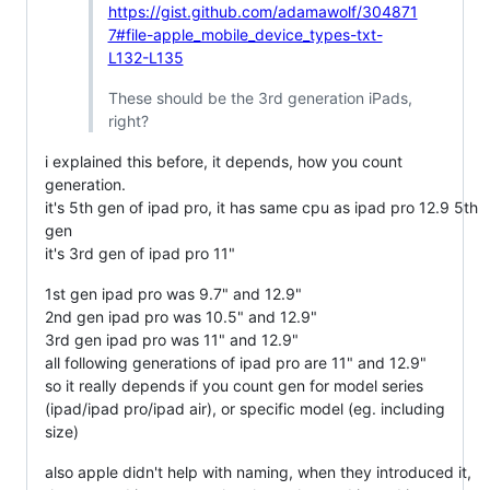
https://gist.github.com/adamawolf/304871
7#file-apple_mobile_device_types-txt-
L132-L135
These should be the 3rd generation iPads,
right?
i explained this before, it depends, how you count
generation.
it's 5th gen of ipad pro, it has same cpu as ipad pro 12.9 5th
gen
it's 3rd gen of ipad pro 11"
1st gen ipad pro was 9.7" and 12.9"
2nd gen ipad pro was 10.5" and 12.9"
3rd gen ipad pro was 11" and 12.9"
all following generations of ipad pro are 11" and 12.9"
so it really depends if you count gen for model series
(ipad/ipad pro/ipad air), or specific model (eg. including
size)
also apple didn't help with naming, when they introduced it,