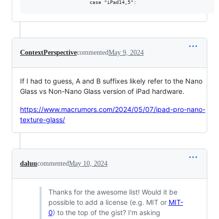
                     case "iPad14,5":
ContextPerspective
commented
May 9, 2024
If I had to guess, A and B suffixes likely refer to the Nano
Glass vs Non-Nano Glass version of iPad hardware.
https://www.macrumors.com/2024/05/07/ipad-pro-nano-
texture-glass/
daluu
commented
May 10, 2024
Thanks for the awesome list! Would it be
possible to add a license (e.g. MIT or
MIT-
0
) to the top of the gist? I'm asking