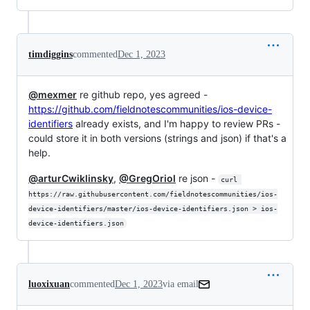
timdiggins
commented
Dec 1, 2023
@mexmer
re github repo, yes agreed -
https://github.com/fieldnotescommunities/ios-device-
identifiers
already exists, and I'm happy to review PRs -
could store it in both versions (strings and json) if that's a
help.
@arturCwiklinsky
,
@GregOriol
re json -
curl 
https://raw.githubusercontent.com/fieldnotescommunities/ios-
device-identifiers/master/ios-device-identifiers.json > ios-
device-identifiers.json
luoxixuan
commented
Dec 1, 2023
via email