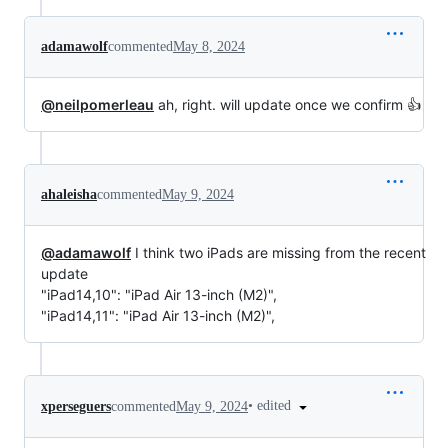
adamawolf
commented
May 8, 2024
@neilpomerleau
ah, right. will update once we confirm 👍
ahaleisha
commented
May 9, 2024
@adamawolf
I think two iPads are missing from the recent
update
"iPad14,10": "iPad Air 13-inch (M2)",
"iPad14,11": "iPad Air 13-inch (M2)",
•
edited
xperseguers
commented
May 9, 2024