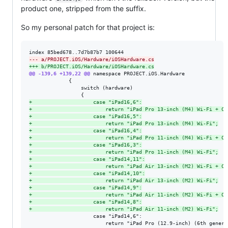
product one, stripped from the suffix.
So my personal patch for that project is:
--- a/PROJECT.iOS/Hardware/iOSHardware.cs
+++ b/PROJECT.iOS/Hardware/iOSHardware.cs
@@ -139,6 +139,22 @@
 namespace PROJECT.iOS.Hardware

             {

                 switch (hardware)

+
                    case "iPad16,6":
+
                        return "iPad Pro 13-inch (M4) Wi-Fi + Ce
+
                    case "iPad16,5":
+
                        return "iPad Pro 13-inch (M4) Wi-Fi";
+
                    case "iPad16,4":
+
                        return "iPad Pro 11-inch (M4) Wi-Fi + Ce
+
                    case "iPad16,3":
+
                        return "iPad Pro 11-inch (M4) Wi-Fi";
+
                    case "iPad14,11":
+
                        return "iPad Air 13-inch (M2) Wi-Fi + Ce
+
                    case "iPad14,10":
+
                        return "iPad Air 13-inch (M2) Wi-Fi";
+
                    case "iPad14,9":
+
                        return "iPad Air 11-inch (M2) Wi-Fi + Ce
+
                    case "iPad14,8":
+
                        return "iPad Air 11-inch (M2) Wi-Fi";
                     case "iPad14,6":

                         return "iPad Pro (12.9-inch) (6th genera