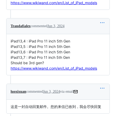
https://www.wikiwand.com/en/List_of_iPad_models
Trandafialex
commented
Jun 3, 2024
iPad13,4 : iPad Pro 11 inch 5th Gen
iPad13,5 : iPad Pro 11 inch 5th Gen
iPad13,6 : iPad Pro 11 inch 5th Gen
iPad13,7 : iPad Pro 11 inch 5th Gen
Should be 3rd gen?
https://www.wikiwand.com/en/List_of_iPad_models
luoxixuan
commented
Jun 3, 2024
via email
这是一封自动回复邮件。您的来信已收到，我会尽快回复