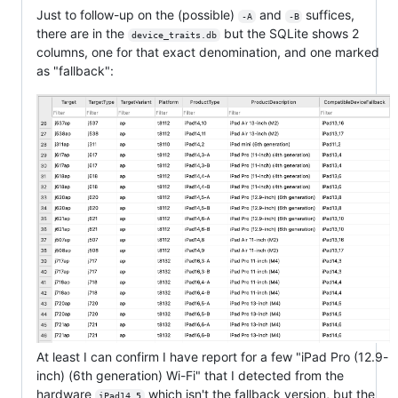
Just to follow-up on the (possible)
and
suffices,
-A
-B
there are in the
but the SQLite shows 2
device_traits.db
columns, one for that exact denomination, and one marked
as "fallback":
At least I can confirm I have report for a few "iPad Pro (12.9-
inch) (6th generation) Wi-Fi" that I detected from the
hardware
which isn't the fallback version, but the
iPad14,5