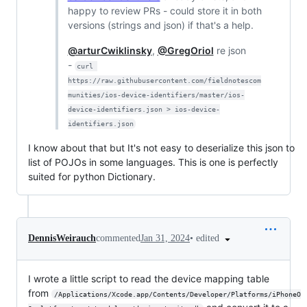
happy to review PRs - could store it in both
versions (strings and json) if that's a help.
@arturCwiklinsky
,
@GregOriol
re json
-
curl 
https://raw.githubusercontent.com/fieldnotescom
munities/ios-device-identifiers/master/ios-
device-identifiers.json > ios-device-
identifiers.json
I know about that but It's not easy to deserialize this json to
list of POJOs in some languages. This is one is perfectly
suited for python Dictionary.
•
edited
DennisWeirauch
commented
Jan 31, 2024
I wrote a little script to read the device mapping table
from
/Applications/Xcode.app/Contents/Developer/Platforms/iPhoneO