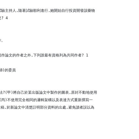
試驗主持人,隨著試驗順利進行,她開始自行投資開發該藥物
? 4
作。
寫作論文的作者之外,下列誰最有資格列為共同作者? 1
B)的委員
法?(甲)將自己於某出版論文中製作的圖表,原封不動地使用
(丙)不使用完全相同的邏輯架構以及表達方式重新撰寫一
投稿,於新論文中清楚註明部分資料的出處,避免讀者誤以為