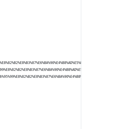
%E8%82%B2%E8%B3%87%E6%BA%90%E4%B8%AD%E5%BF%83%E5%AD%B8%E8%A1%93%
99%E8%82%B2%E8%B3%87%E6%BA%90%E4%B8%AD%E5%BF%83%E7%AD%94%E6%A1%8
6%95%99%E8%82%B2%E8%B3%87%E6%BA%90%E4%B8%AD%E5%BF%83-%E7%B7%B4%E