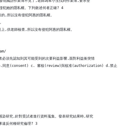
發現國語作業簿不見了,老師為幫小玉找到作業簿,要求全
侵犯她的隱私權。下列敘述何者正確? 4
目的,所以沒有侵犯阿惠的隱私權。
權。
桌上,供老師檢查,所以沒有侵犯阿惠的隱私權。
am/
者必須先認知到其可能受到的次要利益影響,面對利益衝突情
.同意(consent) c. 審核(review)與核准(authorization) d.禁止
感染研究,針對受試者進行資料蒐集。發表研究結果時,研究
違反何種研究倫理? 3