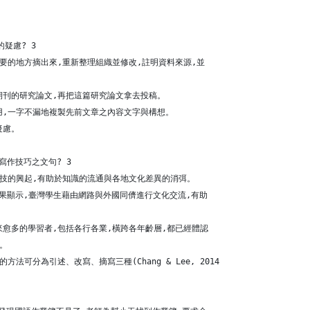
疑慮? 3
重要的地方摘出來,重新整理組織並修改,註明資料來源,並
期刊的研究論文,再把這篇研究論文拿去投稿。
用,一字不漏地複製先前文章之內容文字與構想。
疑慮。
」寫作技巧之文句? 3
科技的興起,有助於知識的流通與各地文化差異的消弭。
)的研究結果顯示,臺灣學生藉由網路與外國同儕進行文化交流,有助
來愈多的學習者,包括各行各業,橫跨各年齡層,都已經體認
)。
方法可分為引述、改寫、摘寫三種(Chang & Lee, 2014