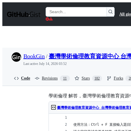
S
k
Search
All gis
i
Gists
p
t
o
c
o
n
t
BookGin
/
臺灣學術倫理教育資源中心 台灣學
e
n
Last active
July 14, 2026 03:52
t
Code
Revisions
Stars
Forks
11
182
2
學術倫理 解答，臺灣學術倫理教育資源中
臺灣學術倫理教育資源中心 台灣學術倫理教育資訊
使用方法：Ctrl + F 直接輸入題