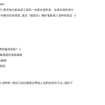
am/
的,要求每位新進員工填寫一份基本資料表。在基本資料表中
何種項目的填寫,違反《個資法》關於蒐集個人資料的規定 3
的倫理規範? 1
忽略應盡的規範義務
的義務
的原則
引用他人資料時,用自己的話重新詮釋他人資料的寫作方法,因此下