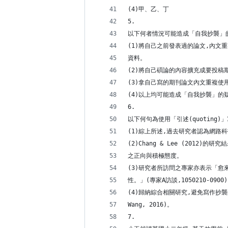
(4)甲、乙、丁
5.
以下何者情況可能造成「自我抄襲」的
(1)將自己之前發表過的論文,內文
資料。
(2)將自己碩論的內容擴充成要投稿
(3)拿自己寫的期刊論文內文重複使
(4)以上均可能造成「自我抄襲」的
6.
以下何句為使用「引述(quoting)
(1)綜上所述,過去研究者認為網路
(2)Chang & Lee (2012
之正向與積極態度。
(3)研究者所訪問之專家亦表示「愈
性。」(專家A訪談,1050210-0900
(4)歸納綜合相關研究,避免寫作抄襲的
Wang, 2016)。
7.