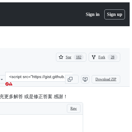
Sign in
Sign up
(
(
Star
Fork
182
28
182
28
)
)
Clone
Download ZIP
this
repository
at
充更多解答 或是修正答案 感謝！
&lt;script
src=&quot;https://gist.github.com/BookGin/a4b9930a8309ac953b66061
Raw