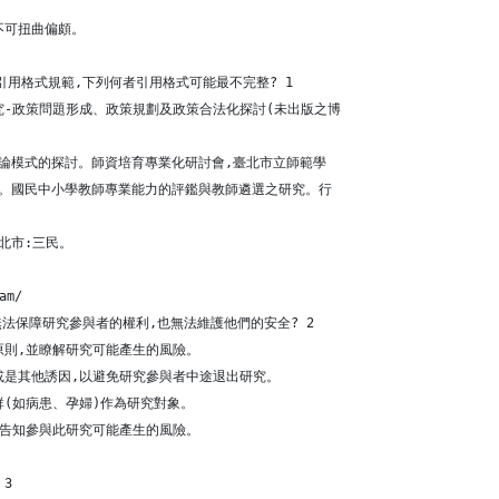
不可扭曲偏頗。
用格式規範,下列何者引用格式可能最不完整? 1
究-政策問題形成、政策規劃及政策合法化探討(未出版之博
業理論模式的探討。師資培育專業化研討會,臺北市立師範學
00)。國民中小學教師專業能力的評鑑與教師遴選之研究。行
臺北市:三民。
am/ 
法保障研究參與者的權利,也無法維護他們的安全? 2
原則,並瞭解研究可能產生的風險。
或是其他誘因,以避免研究參與者中途退出研究。
群(如病患、孕婦)作為研究對象。
免告知參與此研究可能產生的風險。
 3