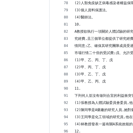
(2)人類免疫缺乏病毒感染者權益保
(3)個人資料保護法。
(4)醫師法。
10.
A教授欲執行一項關於人體試驗的研究
究經費,且三個單位都提供了研究經費
情同意;乙、確保其研究團隊成員受
市場行情二十倍的受試費;戊、允許受
(1)甲、乙、丙、丁、戊
(2)甲、丙、丁、戊
(3)甲、乙、丁、戊
(4)甲、乙、丙、戊
11.
下列何人並沒有做到合宜的利益衝突管
(1)張教授為人體試驗委員會委員,
(2)陳同學是A藥廠的研究人員,她
(3)王同學是化工領域的研究員,他
(4)林教授發表一篇有關A系統效能
12.