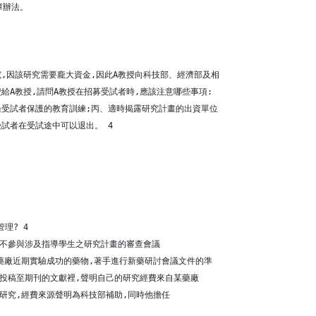
障辦法。
,因該研究需要龐大資金,因此A教授向科技部、經濟部及相
給A教授,請問A教授在招募受試者時,應該注意哪些事項:
過受試者保護的教育訓練;丙、適時揭露研究計畫的出資單位
試者在受試途中可以退出。 4
理? 4
他不參與涉及指導學生之研究計畫的審查會議
對藥廠近期實驗成功的藥物,著手進行新藥研討會議文件的準
在投稿至期刊的文獻裡,聲明自己的研究經費來自某藥廠
的研究,經費來源聲明為科技部補助,同時他擔任