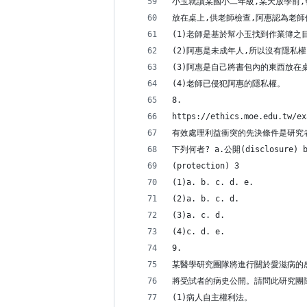
小玉就讀某國小二年級,某天放學前,
放在桌上,供老師檢查,阿惠認為老師
(1)老師是基於幫小玉找到作業簿之
(2)阿惠是未成年人,所以沒有隱私
(3)阿惠是自己將書包內的東西放在
(4)老師已侵犯阿惠的隱私權。
8.
https://ethics.moe.edu.tw/ex
有效處理利益衝突的先決條件是研究
下列何者? a.公開(disclosure) b
(protection) 3
(1)a. b. c. d. e.
(2)a. b. c. d.
(3)a. c. d.
(4)c. d. e.
9.
某醫學研究團隊將進行關於愛滋病的
將受試者的病史公開。請問此研究團隊
(1)病人自主權利法。