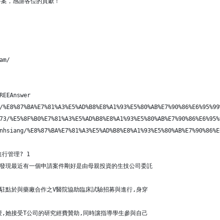
答案，感謝各位的貢獻！
am/
REEAnswer
/%E8%87%BA%E7%81%A3%E5%AD%B8%E8%A1%93%E5%80%AB%E7%90%86%E6%95%99
73/%E5%8F%B0%E7%81%A3%E5%AD%B8%E8%A1%93%E5%80%AB%E7%90%86%E6%95%
nhsiang/%E8%87%BA%E7%81%A3%E5%AD%B8%E8%A1%93%E5%80%AB%E7%90%86%E
行管理? 1
她發現最近有一個申請案件剛好是由母親投資的生技公司委託
時駐點於與藥廠合作之V醫院協助臨床試驗招募與進行,身穿
授,她接受T公司的研究經費贊助,同時讓指導學生參與自己