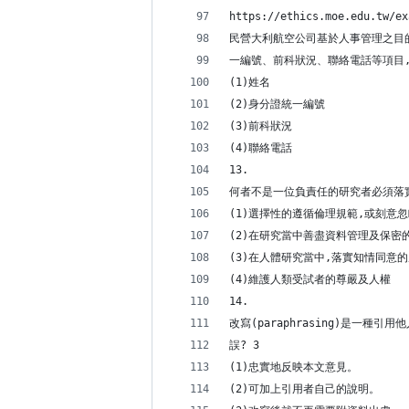
https://ethics.moe.edu.tw/ex
民營大利航空公司基於人事管理之目
一編號、前科狀況、聯絡電話等項目,
(1)姓名
(2)身分證統一編號
(3)前科狀況
(4)聯絡電話
13.
何者不是一位負責任的研究者必須落實
(1)選擇性的遵循倫理規範,或刻意
(2)在研究當中善盡資料管理及保密
(3)在人體研究當中,落實知情同意
(4)維護人類受試者的尊嚴及人權
14.
改寫(paraphrasing)是一種
誤? 3
(1)忠實地反映本文意見。
(2)可加上引用者自己的說明。