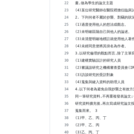
畫,做為學生的論文主題
(4)某位研究醫師在醫院裡擔任臨床
2. 下列何者不屬於抄襲、剽竊的狀況
(1)過度使用他人的想法或觀念。
(2)未明確區隔自己與他人的論述。
(3)未清楚明確地標註就使用他人著
(4)未經同意便將其掛名為作者。
3.以研究倫理的觀點而言,除了主筆
(1)建構實驗設計的研究人員
(2)審議該研究之機構審查委員會(IR
(3)訪談研究的受訪對象
(4)蒐集與鍵入資料的助理人員
4.以下何者為避免自我抄襲之有效方
同一筆研究資料,不再重複發表論文;
研究資料擴充後,再次寫成研究論文
蒐集而來。 3
(1)甲、乙、丙、丁
(2)甲、乙、丙
(3)乙、丙、丁