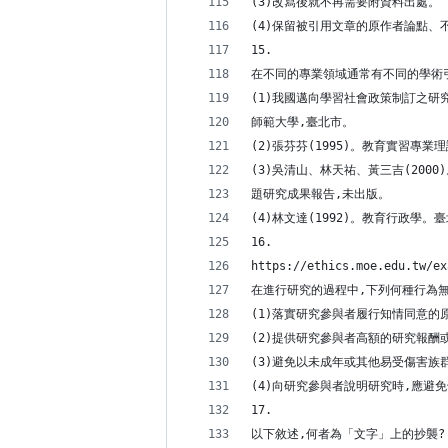
(3)改寫後就不再需要附資料出處。
(4)保留被引用文章的原作者論點、
15.
在不同的專業領域通常有不同的學術引
(1)我國邁向學習社會政策制訂之研
師範大學,臺北市。
(2)張芬芬(1995)。教育實習專
(3)吳清山、林天祐、黃三吉(20
題研究成果報告,未出版。
(4)林文達(1992)。教育行政學。
16.
https://ethics.moe.edu.tw/ex
在進行研究的過程中,下列何種行為無
(1)落實研究參與者履行知情同意的
(2)提供研究參與者高額的研究報酬
(3)避免以未成年或其他易受傷害族
(4)向研究參與者說明研究時,應避
17.
以下敘述,何者為「文字」上的抄襲?