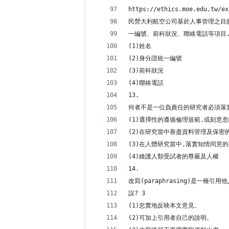
https://ethics.moe.edu.tw/ex
民營大利航空公司基於人事管理之目
一編號、前科狀況、聯絡電話等項目,
(1)姓名
(2)身分證統一編號
(3)前科狀況
(4)聯絡電話
13.
何者不是一位負責任的研究者必須落實
(1)選擇性的遵循倫理規範,或刻意
(2)在研究當中善盡資料管理及保密
(3)在人體研究當中,落實知情同意
(4)維護人類受試者的尊嚴及人權
14.
改寫(paraphrasing)是一種
誤? 3
(1)忠實地反映本文意見。
(2)可加上引用者自己的說明。