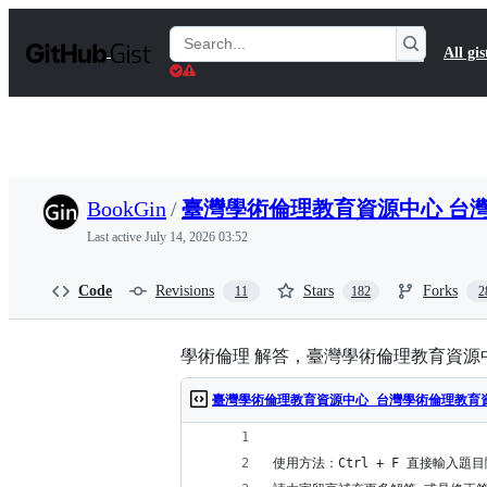
S
k
Search
All gis
i
Gists
p
t
o
c
o
n
t
BookGin
/
臺灣學術倫理教育資源中心 台灣學
e
n
Last active
July 14, 2026 03:52
t
Code
Revisions
Stars
Forks
11
182
2
學術倫理 解答，臺灣學術倫理教育資源中
臺灣學術倫理教育資源中心 台灣學術倫理教育資訊
使用方法：Ctrl + F 直接輸入題