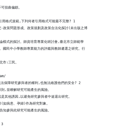
不可扭曲偏頗。
用格式規範,下列何者引用格式可能最不完整? 1
究-政策問題形成、政策規劃及政策合法化探討(未出版之博
業理論模式的探討。師資培育專業化研討會,臺北市立師範學
00)。國民中小學教師專業能力的評鑑與教師遴選之研究。行
臺北市:三民。
am/ 
法保障研究參與者的權利,也無法維護他們的安全? 2
原則,並瞭解研究可能產生的風險。
或是其他誘因,以避免研究參與者中途退出研究。
群(如病患、孕婦)作為研究對象。
免告知參與此研究可能產生的風險。
 3