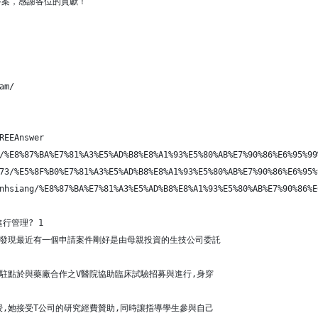
答案，感謝各位的貢獻！
am/
REEAnswer
/%E8%87%BA%E7%81%A3%E5%AD%B8%E8%A1%93%E5%80%AB%E7%90%86%E6%95%99
73/%E5%8F%B0%E7%81%A3%E5%AD%B8%E8%A1%93%E5%80%AB%E7%90%86%E6%95%
nhsiang/%E8%87%BA%E7%81%A3%E5%AD%B8%E8%A1%93%E5%80%AB%E7%90%86%E
行管理? 1
她發現最近有一個申請案件剛好是由母親投資的生技公司委託
時駐點於與藥廠合作之V醫院協助臨床試驗招募與進行,身穿
授,她接受T公司的研究經費贊助,同時讓指導學生參與自己