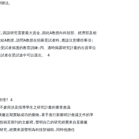
障辦法。
,因該研究需要龐大資金,因此A教授向科技部、經濟部及相
給A教授,請問A教授在招募受試者時,應該注意哪些事項:
過受試者保護的教育訓練;丙、適時揭露研究計畫的出資單位
試者在受試途中可以退出。 4
理? 4
他不參與涉及指導學生之研究計畫的審查會議
對藥廠近期實驗成功的藥物,著手進行新藥研討會議文件的準
在投稿至期刊的文獻裡,聲明自己的研究經費來自某藥廠
的研究,經費來源聲明為科技部補助,同時他擔任