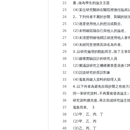
畫,做為學生的論文主題
(4)某位研究醫師在醫院裡擔任臨床
2. 下列何者不屬於抄襲、剽竊的狀況
(1)過度使用他人的想法或觀念。
(2)未明確區隔自己與他人的論述。
(3)未清楚明確地標註就使用他人著
(4)未經同意便將其掛名為作者。
3.以研究倫理的觀點而言,除了主筆
(1)建構實驗設計的研究人員
(2)審議該研究之機構審查委員會(IR
(3)訪談研究的受訪對象
(4)蒐集與鍵入資料的助理人員
4.以下何者為避免自我抄襲之有效方
同一筆研究資料,不再重複發表論文;
研究資料擴充後,再次寫成研究論文
蒐集而來。 3
(1)甲、乙、丙、丁
(2)甲、乙、丙
(3)乙、丙、丁