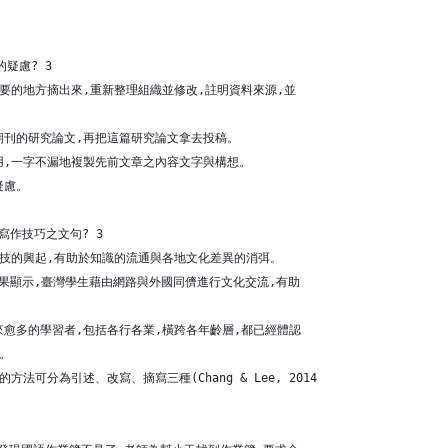
疑慮? 3
重要的地方摘出來,重新整理組織並修改,註明資料來源,並
期刊的研究論文,再把這篇研究論文拿去投稿。
用,一字不漏地複製先前文章之內容文字與構想。
疑慮。
」寫作技巧之文句? 3
科技的興起,有助於知識的流通與各地文化差異的消弭。
)的研究結果顯示,臺灣學生藉由網路與外國同儕進行文化交流,有助
來愈多的學習者,包括各行各業,橫跨各年齡層,都已經體認
)。
方法可分為引述、改寫、摘寫三種(Chang & Lee, 2014