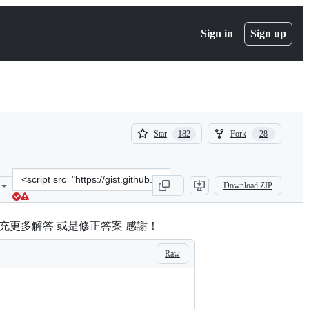
Sign in
Sign up
(
(
Star
Fork
182
28
182
28
)
)
Clone
Download ZIP
this
repository
at
充更多解答 或是修正答案 感謝！
&lt;script
src=&quot;https://gist.github.com/BookGin/a4b9930a8309ac953b66061
Raw