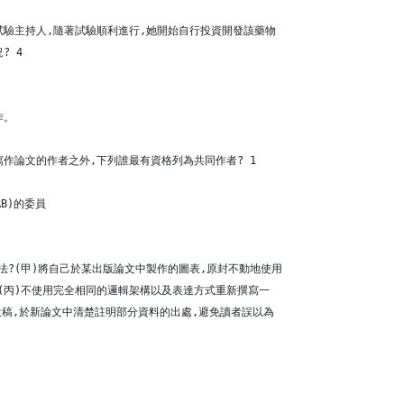
試驗主持人,隨著試驗順利進行,她開始自行投資開發該藥物
? 4
作。
寫作論文的作者之外,下列誰最有資格列為共同作者? 1
B)的委員
法?(甲)將自己於某出版論文中製作的圖表,原封不動地使用
(丙)不使用完全相同的邏輯架構以及表達方式重新撰寫一
投稿,於新論文中清楚註明部分資料的出處,避免讀者誤以為