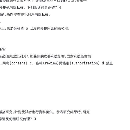
發現國語作業簿不見了,老師為幫小玉找到作業簿,要求全
侵犯她的隱私權。下列敘述何者正確? 4
目的,所以沒有侵犯阿惠的隱私權。
權。
桌上,供老師檢查,所以沒有侵犯阿惠的隱私權。
am/
者必須先認知到其可能受到的次要利益影響,面對利益衝突情
.同意(consent) c. 審核(review)與核准(authorization) d.禁止
感染研究,針對受試者進行資料蒐集。發表研究結果時,研究
違反何種研究倫理? 3