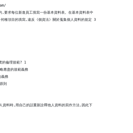
am/
的,要求每位新進員工填寫一份基本資料表。在基本資料表中
何種項目的填寫,違反《個資法》關於蒐集個人資料的規定 3
的倫理規範? 1
忽略應盡的規範義務
的義務
的原則
引用他人資料時,用自己的話重新詮釋他人資料的寫作方法,因此下