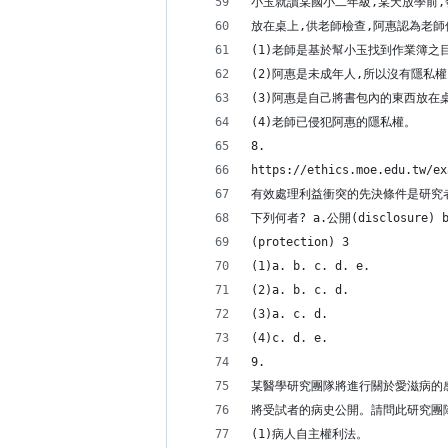
小玉就讀某國小二年級,某天放學前,
放在桌上,供老師檢查,阿惠認為老師
(1)老師是基於幫小玉找到作業簿之
(2)阿惠是未成年人,所以沒有隱私
(3)阿惠是自己將書包內的東西放在
(4)老師已侵犯阿惠的隱私權。
8.
https://ethics.moe.edu.tw/ex
有效處理利益衝突的先決條件是研究
下列何者? a.公開(disclosure) b
(protection) 3
(1)a. b. c. d. e.
(2)a. b. c. d.
(3)a. c. d.
(4)c. d. e.
9.
某醫學研究團隊將進行關於愛滋病的
將受試者的病史公開。請問此研究團隊
(1)病人自主權利法。