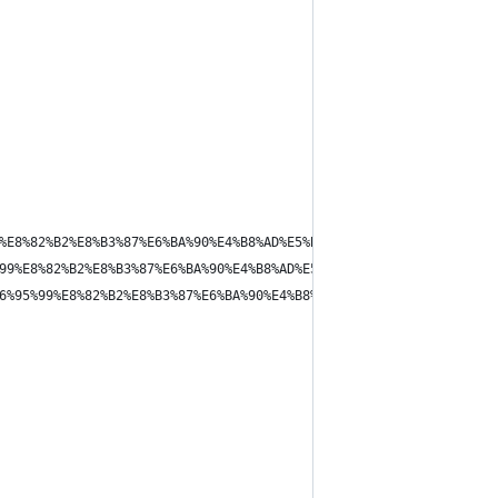
%E8%82%B2%E8%B3%87%E6%BA%90%E4%B8%AD%E5%BF%83%E5%AD%B8%E8%A1%93%
99%E8%82%B2%E8%B3%87%E6%BA%90%E4%B8%AD%E5%BF%83%E7%AD%94%E6%A1%8
6%95%99%E8%82%B2%E8%B3%87%E6%BA%90%E4%B8%AD%E5%BF%83-%E7%B7%B4%E