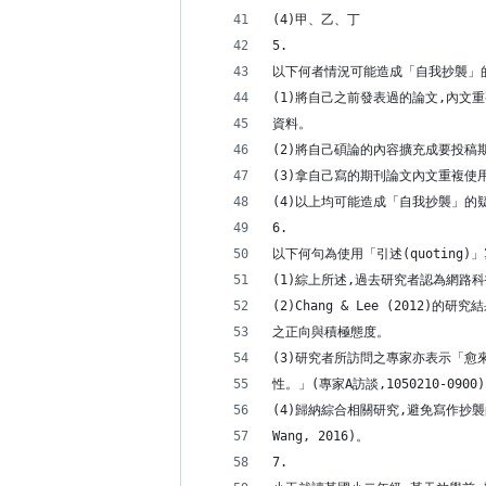
(4)甲、乙、丁
5.
以下何者情況可能造成「自我抄襲」的
(1)將自己之前發表過的論文,內文
資料。
(2)將自己碩論的內容擴充成要投稿
(3)拿自己寫的期刊論文內文重複使
(4)以上均可能造成「自我抄襲」的
6.
以下何句為使用「引述(quoting)
(1)綜上所述,過去研究者認為網路
(2)Chang & Lee (2012
之正向與積極態度。
(3)研究者所訪問之專家亦表示「愈
性。」(專家A訪談,1050210-0900
(4)歸納綜合相關研究,避免寫作抄襲的
Wang, 2016)。
7.