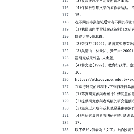
(3)改寫後就不再需要附資料出處。
(4)保留被引用文章的原作者論點、
15.
在不同的專業領域通常有不同的學術引
(1)我國邁向學習社會政策制訂之研
師範大學,臺北市。
(2)張芬芬(1995)。教育實習專
(3)吳清山、林天祐、黃三吉(20
題研究成果報告,未出版。
(4)林文達(1992)。教育行政學。
16.
https://ethics.moe.edu.tw/ex
在進行研究的過程中,下列何種行為無
(1)落實研究參與者履行知情同意的
(2)提供研究參與者高額的研究報酬
(3)避免以未成年或其他易受傷害族
(4)向研究參與者說明研究時,應避
17.
以下敘述,何者為「文字」上的抄襲?