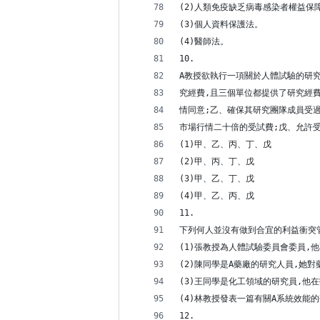
(2)人類免疫缺乏病毒感染者權益保
(3)個人資料保護法。
(4)醫師法。
10.
A教授欲執行一項關於人體試驗的研究
究經費,且三個單位都提供了研究經費
情同意;乙、確保其研究團隊成員受
市場行情二十倍的受試費;戊、允許受
(1)甲、乙、丙、丁、戊
(2)甲、丙、丁、戊
(3)甲、乙、丁、戊
(4)甲、乙、丙、戊
11.
下列何人並沒有做到合宜的利益衝突管
(1)張教授為人體試驗委員會委員,
(2)陳同學是A藥廠的研究人員,她
(3)王同學是化工領域的研究員,他
(4)林教授發表一篇有關A系統效能
12.