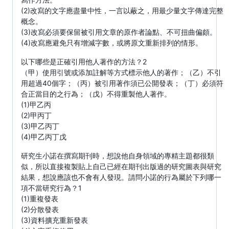
(2)改寫的文字應盡量中性，一言以蔽之，用最少量文字傳達完整
概念。
(3)改寫必須要保留被引用文章的原作者論點、不可扭曲偏頗。
(4)改寫應避免只有增減字數，或將原文重新排列的情形。
以下哪些是正確引用他人著作的方法？2
（甲）使用引號或添加註解等方式標示他人的著作；（乙）不引
用超過40個字；（丙）被引用著作須已公開發表；（丁）必須符
合正當目的之行為；（戊）不得重製他人著作。
(1)甲乙丙
(2)甲丙丁
(3)甲乙丙丁
(4)甲乙丙丁戊
研究生小諾在撰寫期刊時，想說他自身領域的專精主題都很類
似，所以直接複製貼上自己已經在期刊出版過的研究圖表與研究
結果，想說應該也不會有人發現。請問小諾的行為屬於下列哪一
項不當研究行為？1
(1)重複發表
(2)分散發表
(3)資料擴充重新發表