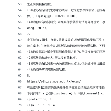
之正向與積極態度。
(3)研究者所訪問之專家亦表示「愈來愈多的學習者,包括各行
性。」(專家A訪談,1050210-0900)。
(4)歸納綜合相關研究,避免寫作抄襲的方法可分為引述、改寫、摘寫三種
Wang, 2016)。
7.
小玉就讀某國小二年級,某天放學前,發現國語作業簿不見了,老
放在桌上,供老師檢查,阿惠認為老師侵犯她的隱私權。下列敘述
(1)老師是基於幫小玉找到作業簿之目的,所以沒有侵犯阿惠的
(2)阿惠是未成年人,所以沒有隱私權。
(3)阿惠是自己將書包內的東西放在桌上,供老師檢查,所以沒
(4)老師已侵犯阿惠的隱私權。
8.
https://ethics.moe.edu.tw/exam/
有效處理利益衝突的先決條件是研究者必須先認知到其可能受到
下列何者? a.公開(disclosure) b.同意(consent) c. 審核
(protection) 3
(1)a. b. c. d. e.