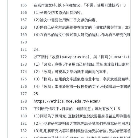
在寫作論文時,以下何種情況,「不需」使用引述技巧? 3
(1)呈現受訪者原始回答內容。
(2)論文中需要使用到二手文獻的內容。
(3)將自己研究的結果統整在論文的「研究結果與討論」章節。
(4)在自己的論文中陳述前人研究的論點,作為自己研究的理論
24.
以下關於「改寫(paraphrasing)」與「摘寫(summarizin
(1)「改寫」意指:作者用自己的觀點,重新表達資料出處的內容
(2)「改寫」可視為文章內涵不同面向的重申。
(3)「摘寫」使用的文字語氣應盡量中性、字詞意義要精準。
(4)「改寫」常用於縮減一段較長的文字,例如濃縮一本書的章
25.
https://ethics.moe.edu.tw/exam/
下列研究情境中,何者的「知情同意」屬於有效的? 3
(1)阿明為了做研究,直接對新生兒說要量身長後立即測量相關
(2)小花在研究說明會之前就先請受試者們先填寫研究同意書。
(3)毛毛將研究內容和權利義務告知受試者後,受試者點頭答應