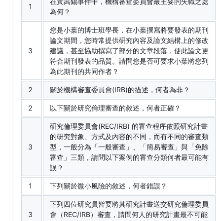
在黃禹錫事件中，機構審查委員會最主要的失職之處
1
為何？
您是小葉的博士班學長，在小葉撰寫將要發表的期刊
論文期間，您時常提供研究內容及論文結構上的修改
3
建議，甚至協助撰寫了部分的文章段落，使此論文更
符合期刊發表的品質。請問您是否可要求小葉將您列
為此期刊的共同作者？
2
關於機構審查委員會(IRB)的描述，何者為非？
2
以下關於研究倫理審查的敘述，何者正確？
研究倫理委員會(REC/IRB) 的審查程序依照研究計畫
的研究對象、方式及內容的不同，而有不同的審查類
3
型，一般分為「一般審查」、「簡易審查」與「免除
審查」三類，請問以下案例的審查分類何者最可能有
誤？
1
下列關於微小風險的敘述，何者錯誤？
下列四位研究員皆要將其研究計畫送交研究倫理委員
3
會（REC/IRB）審查，請問何人的研究計畫最不可能