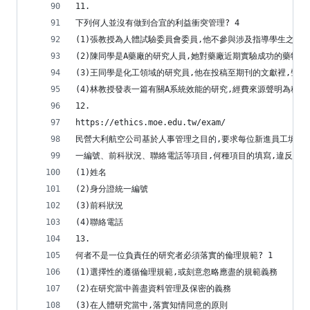
11.
下列何人並沒有做到合宜的利益衝突管理? 4
(1)張教授為人體試驗委員會委員,他不參與涉及指導學生之研
(2)陳同學是A藥廠的研究人員,她對藥廠近期實驗成功的藥物
(3)王同學是化工領域的研究員,他在投稿至期刊的文獻裡,聲
(4)林教授發表一篇有關A系統效能的研究,經費來源聲明為科技
12.
https://ethics.moe.edu.tw/exam/
民營大利航空公司基於人事管理之目的,要求每位新進員工填寫
一編號、前科狀況、聯絡電話等項目,何種項目的填寫,違反《個
(1)姓名
(2)身分證統一編號
(3)前科狀況
(4)聯絡電話
13.
何者不是一位負責任的研究者必須落實的倫理規範? 1
(1)選擇性的遵循倫理規範,或刻意忽略應盡的規範義務
(2)在研究當中善盡資料管理及保密的義務
(3)在人體研究當中,落實知情同意的原則