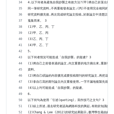
4.以下何者為避免自我抄襲之有效方法?(甲)將自己於某出版
同一筆研究資料,不再重複發表論文;(丙)不使用完全相同的邏
研究資料擴充後,再次寫成研究論文投稿,於新論文中清楚註明部
蒐集而來。 3
(1)甲、乙、丙、丁
(2)甲、乙、丙
(3)乙、丙、丁
(4)甲、乙、丁
5.
以下何者情況可能造成「自我抄襲」的疑慮? 3
(1)將自己之前發表過的論文,內文重要的地方摘出來,重新整理
資料。
(2)將自己碩論的內容擴充成要投稿期刊的研究論文,再把這篇
(3)拿自己寫的期刊論文內文重複使用,一字不漏地複製先前文
(4)以上均可能造成「自我抄襲」的疑慮。
6.
以下何句為使用「引述(quoting)」寫作技巧之文句? 3
(1)綜上所述,過去研究者認為網路科技的興起,有助於知識的
(2)Chang & Lee (2012)的研究結果顯示,臺灣學生藉