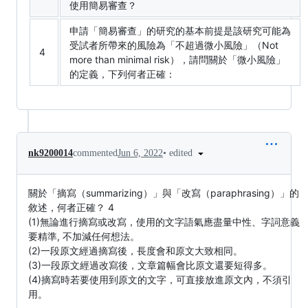
使用簡易審查？
申請「簡易審查」的研究的基本前提是該研究可能為
受試者所帶來的風險為「不超過微小風險」（Not
4
more than minimal risk），請問關於「微小風險」
的定義，下列何者正確：
•
edited
nk9200014
commented
Jun 6, 2022
關於「摘寫（summarizing）」與「改寫（paraphrasing）」的
敘述，何者正確？ 4
(1)無論進行摘寫或改寫，使用的文字語氣應盡量中性、字詞意義
要精準, 不加減任何想法。
(2)一段原文經過摘寫後，長度會和原文大致相同。
(3)一段原文經過改寫後，文章篇幅會比原文還要短得多。
(4)摘寫時若要使用到原文的文字，可直接放進原文內，不須引
用。