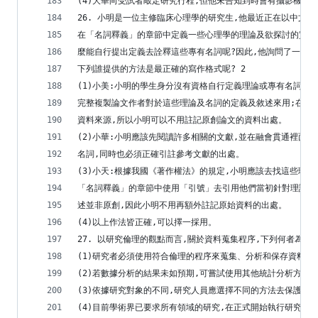
(4)大華向受試者敲定研究行程,但他未告知到時會有攝影機跟
26. 小明是一位主修臨床心理學的研究生,他最近正在以中文
在「名詞釋義」的章節中定義一些心理學的理論及欲探討的實驗
麼能自行提出定義去詮釋這些專有名詞呢?因此,他詢問了一些研
下列誰提供的方法是最正確的寫作格式呢? 2
(1)小美:小明的學生身分沒有資格自行定義理論或專有名詞。
完整複製論文作者對於這些理論及名詞的定義及敘述來用;在學
資料來源,所以小明可以不用註記原創論文的資料出處。
(2)小華:小明應該先閱讀許多相關的文獻,並在融會貫通裡面
名詞,同時也必須正確引註參考文獻的出處。
(3)小天:根據我國《著作權法》的規定,小明應該去找這些理
「名詞釋義」的章節中使用「引號」去引用他們當初針對理論及
述並非原創,因此小明不用再額外註記原始資料的出處。
(4)以上作法皆正確,可以擇一採用。
27. 以研究倫理的觀點而言,關於資料蒐集程序,下列何者為非?
(1)研究者必須使用符合倫理的程序來蒐集、分析和保存資料
(2)若數據分析的結果未如預期,可嘗試使用其他統計分析方式
(3)依據研究對象的不同,研究人員應選擇不同的方法去保護研
(4)目前學術界已要求所有領域的研究,在正式開始執行研究前