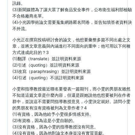
訊錄。
(3)新聞媒體為了讓大眾了解食品安全事件，公布衛生福利部檢驗
不合格廠商名單。
(4)小光因學術論文需要蒐集網路匿名問卷，並告知填答者資料決
不外流。
小光正在撰寫投稿研討會的論文，他想要彙整多篇不同出處之文
章，並將文章意義與內涵進行不同面向的重申；他可用以下何種
方式達成此目的？3
(1)翻譯（translate）並註明資料來源
(2)引述（quoting）並註明資料來源
(3)改寫（paraphrasing）並註明資料來源
(4)引述（quoting）不須註明資料來源
小雯和指導教授最近聯名要發表一篇期刊，而小雯的男朋友雖然
不知道這篇文章是什麼內容，但還是跟她說他也想要被列在作者
群中，並說這不需要問指導教授意見，小雯決定就好。請問小雯
的男朋友有沒有資格被列為文章作者？4
(1)有資格，因為他給予小雯很多情感支持。
(2)有資格，因為這是小雯自願的。
(3)沒有資格，因為小雯的指導教授沒有同意。
(4)沒有資格，因為他對論文本身並沒有實質貢獻。