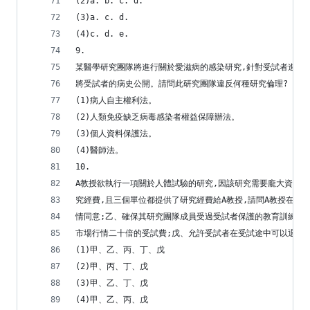
(2)a. b. c. d.
(3)a. c. d.
(4)c. d. e.
9.
某醫學研究團隊將進行關於愛滋病的感染研究,針對受試者進行
將受試者的病史公開。請問此研究團隊違反何種研究倫理? 3
(1)病人自主權利法。
(2)人類免疫缺乏病毒感染者權益保障辦法。
(3)個人資料保護法。
(4)醫師法。
10.
A教授欲執行一項關於人體試驗的研究,因該研究需要龐大資金,
究經費,且三個單位都提供了研究經費給A教授,請問A教授在招
情同意;乙、確保其研究團隊成員受過受試者保護的教育訓練;
市場行情二十倍的受試費;戊、允許受試者在受試途中可以退出。
(1)甲、乙、丙、丁、戊
(2)甲、丙、丁、戊
(3)甲、乙、丁、戊
(4)甲、乙、丙、戊