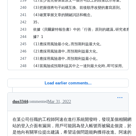
(2)至少需完整保留原文一個分句以上的段落以示尊重。
(3)把握僅將句子結構互換、前後順序改變的書寫原則。
(4)確實掌握文章的關鍵詞語和概念。
35.
依據《貝爾蒙特報告書》中的「行善」原則的建議,研究者應該
據? 1
(1)應採用風險最小化,而預期利益最大化。
(2)應採用風險適中,而預期利益最大化。
(3)應採用風險適中,而預期利益最小化。
(4)當風險或預期利益其中之一達到最大化時,即可採用。
Load earlier comments...
duo3344
commented
Mar 31, 2022
在某公司任職的工程師阿速在進行系統開發時，發現某個相關網
站的登入介面有漏洞，用戶可能因為登入帳號而被竊走個資，於
是他向有關單位提出建議，希望這個問題能夠獲得改進。阿速的