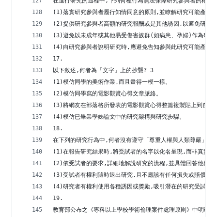
在進行研究的過程中,下列何種行為無法保障研究參與者的權利,
(1)落實研究參與者履行知情同意的原則,並瞭解研究可能產生
(2)提供研究參與者高額的研究報酬或是其他誘因,以避免研究
(3)避免以未成年或其他易受傷害族群(如病患、孕婦)作為研究
(4)向研究參與者說明研究時,應避免告知參與此研究可能產生
17.
以下敘述,何者為「文字」上的抄襲? 3
(1)模仿同學的美術作業,而且畫得一模一樣。
(2)模仿同學寫的電影觀賞心得文章脈絡。
(3)將網友在部落格所發表的電影觀賞心得整篇複製貼上到自己
(4)模仿已畢業學姊論文中的研究架構與研究步驟。
18.
在下列的研究行為中,何者沒有遵守「尊重人權與人類尊嚴」的原
(1)在報告研究結果時,將受試者的名字以化名呈現,而非真實姓
(2)依受試者的要求,詳細地解說研究的流程,並具體回答他們的
(3)受試者有權利隨時退出研究,且不應該有任何損失或賠償責
(4)研究者有權利使用各種誘因或獎勵,吸引潛在的研究受試者
19.
教育部公布之《專科以上學校學術倫理案件處理原則》中明確規