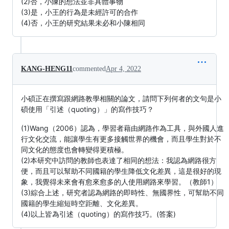
(2)否，小陳的想法並非具體事物
(3)是，小王的行為是未經許可的合作
(4)否，小王的研究結果未必和小陳相同
KANG-HENG11
commented
Apr 4, 2022
小碩正在撰寫跟網路教學相關的論文，請問下列何者的文句是小
碩使用「引述（quoting）」的寫作技巧？
(1)Wang（2006）認為，學習者藉由網路作為工具，與外國人進
行文化交流，能讓學生有更多接觸世界的機會，而且學生對於不
同文化的態度也會轉變得更積極。
(2)本研究中訪問的教師也表達了相同的想法：我認為網路很方
便，而且可以幫助不同國籍的學生降低文化差異，這是很好的現
象，我覺得未來會有愈來愈多的人使用網路來學習。（教師1）
(3)綜合上述，研究者認為網路的即時性、無國界性，可幫助不同
國籍的學生縮短時空距離、文化差異。
(4)以上皆為引述（quoting）的寫作技巧。(答案)