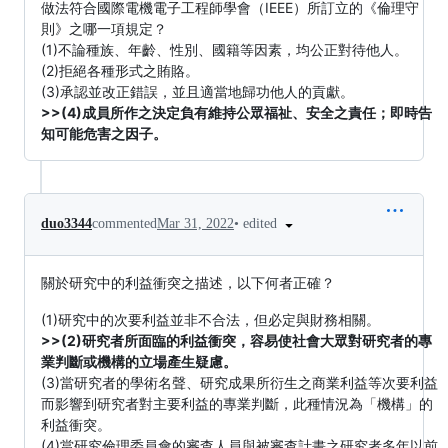
做法符合國際電機電子工程師學會（IEEE）所訂立的《倫理守
則》之哪一項規定？
(1)不論種族、年齡、性別、國籍等因素，均公正對待他人。
(2)拒絕各種形式之賄賂。
(3)承認並改正錯誤，並且適當地歸功他人的貢獻。
>>(4)成員所作之決定負有維持公眾福祉、安全之責任；即時告
知可能危害之因子。
•
edited
duo3344
commented
Mar 31, 2022
關於研究中的利益衝突之描述，以下何者正確？
(1)研究中的次要利益並非不合法，但必定與財務相關。
>>(2)研究者所面臨的利益衝突，容易使社會大眾對研究者的專
業判斷或機構的立場產生疑慮。
(3)當研究者的學術名聲、研究成果所衍生之商業利益等次要利益
而影響到研究者對主要利益的專業判斷，此種情況為「機構」的
利益衝突。
(4)當研究倫理委員會的審查人員與被審查計畫之研究者多年以前