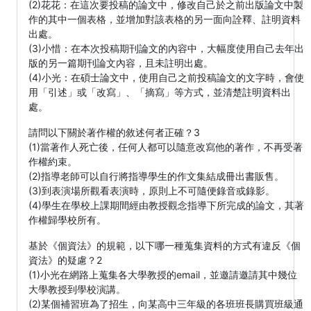
(2)花花：在這次要投稿的論文中，修改自己於之前出版論文中製
作的其中一個表格，並增加對該表格的另一面向詮釋、註明資料
出處。
(3)小惜：在本次投稿期刊論文的內容中，大幅度使用自己去年出
版的另一篇期刊論文內容，且未註明出處。
(4)小光：在碩士論文中，使用自己之前投稿論文的文字時，會使
用「引述」或「改寫」、「摘寫」等方式，並清楚註明資料出
處。
請問以下關於著作權的敘述何者正確？3
(1)當著作人死亡後，任何人都可以隨意改寫他的著作，不再受著
作權約束。
(2)指導老師可以自行將指導學生的作文集結成冊出書販售。
(3)到表演場所觀看表演時，原則上不可隨便錄音或錄影。
(4)學生在學校上課期間經由教授觀念指導下所完成的論文，其著
作權歸學校所有。
基於《個資法》的規範，以下哪一種蒐集資料的方式有違反《個
資法》的疑慮？2
(1)小光在網路上蒐集各大學教授的email，並邀請邀請其中幾位
大學教授到學校演講。
(2)某個補習班為了招生，向某高中三年級的各班班長購買班級通