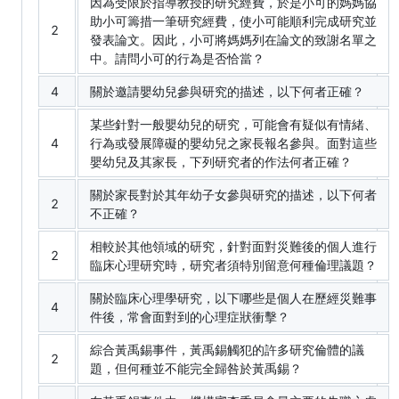
因為受限於指導教授的研究經費，於是小可的媽媽協
助小可籌措一筆研究經費，使小可能順利完成研究並
2
發表論文。因此，小可將媽媽列在論文的致謝名單之
中。請問小可的行為是否恰當？
4
關於邀請嬰幼兒參與研究的描述，以下何者正確？
某些針對一般嬰幼兒的研究，可能會有疑似有情緒、
4
行為或發展障礙的嬰幼兒之家長報名參與。面對這些
嬰幼兒及其家長，下列研究者的作法何者正確？
關於家長對於其年幼子女參與研究的描述，以下何者
2
不正確？
相較於其他領域的研究，針對面對災難後的個人進行
2
臨床心理研究時，研究者須特別留意何種倫理議題？
關於臨床心理學研究，以下哪些是個人在歷經災難事
4
件後，常會面對到的心理症狀衝擊？
綜合黃禹錫事件，黃禹錫觸犯的許多研究倫體的議
2
題，但何種並不能完全歸咎於黃禹錫？