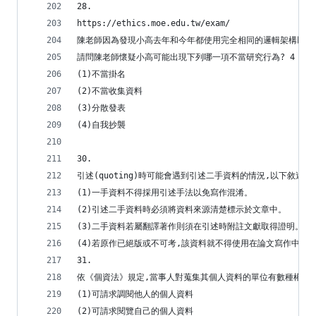
28.
https://ethics.moe.edu.tw/exam/
陳老師因為發現小高去年和今年都使用完全相同的邏輯架構以及
請問陳老師懷疑小高可能出現下列哪一項不當研究行為? 4
(1)不當掛名
(2)不當收集資料
(3)分散發表
(4)自我抄襲
30.
引述(quoting)時可能會遇到引述二手資料的情況,以下敘述何
(1)一手資料不得採用引述手法以免寫作混淆。
(2)引述二手資料時必須將資料來源清楚標示於文章中。
(3)二手資料若屬翻譯著作則須在引述時附註文獻取得證明。
(4)若原作已絕版或不可考,該資料就不得使用在論文寫作中。
31.
依《個資法》規定,當事人對蒐集其個人資料的單位有數種權利,
(1)可請求調閱他人的個人資料
(2)可請求閱覽自己的個人資料