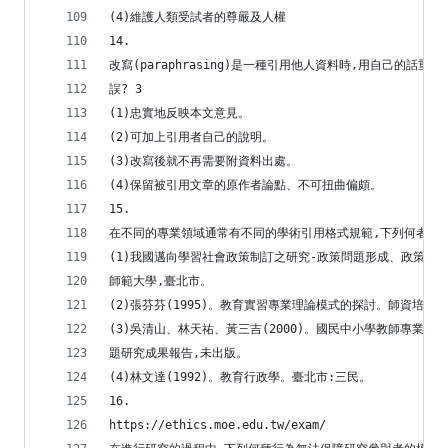
(4)維護人類受試者的尊嚴及人權
14.
改寫(paraphrasing)是一種引用他人資料時,用自己的話
誤? 3
(1)忠實地反映本文意見。
(2)可加上引用者自己的說明。
(3)改寫後就不再需要附資料出處。
(4)保留被引用文章的原作者論點、不可扭曲偏頗。
15.
在不同的專業領域通常有不同的學術引用格式規範,下列何者引用
(1)我國邁向學習社會政策制訂之研究-政策問題形成、政策規
師範大學,臺北市。
(2)張芬芬(1995)。教育實習專業理論模式的探討。師資培育
(3)吳清山、林天祐、黃三吉(2000)。國民中小學教師專業
題研究成果報告,未出版。
(4)林文達(1992)。教育行政學。臺北市:三民。
16.
https://ethics.moe.edu.tw/exam/ 