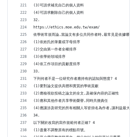
(3)可請求補充自己的個人資料
(4)可請求刪除自己的個人資料
32.
https://ethics.moe.edu.tw/exam/
依學術常規而論,當論文有多位共同作者時,最常見是依據哪種原
(1)依姓氏的筆畫或字母排序
(2)交由第一作者全權排序
(3)依學術領域排序
(4)依工作項目的貢獻度排序
33.
下列何者不是一位研究作者應持有的認知與態度? 4
(1)要對論文提供具體和實質的學術貢獻
(2)應檢視欲投稿之論文的全文,及確保內容的正確性
(3)應和其他作者共享學術榮譽,同時共擔責任
(4)應讓涉及研究的所有相關人等皆掛名為作者,讓利益最大化
34.
以下關於改寫的寫作規範何者正確? 4
(1)盡量不調整原有的標點符號。