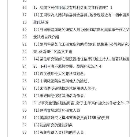
1. 請問下列何種情境有對利益衝突進行管理? 1
(1)王同學為人體試驗委員會委員,她發現最近有一個申請案件
露此關係
(2)許同學是藥廠的研究人員,她同時駐點於與藥廠合作之V醫
受試者自我介紹
(3)陳同學是某化工研究所的助理教授,她接受T公司的研究經
畫,做為學生的論文主題
(4)某位研究醫師在醫院裡擔任臨床試驗主持人,隨著試驗順利
2. 下列何者不屬於抄襲、剽竊的狀況? 4
(1)過度使用他人的想法或觀念。
(2)未明確區隔自己與他人的論述。
(3)未清楚明確地標註就使用他人著作。
(4)未經同意便將其掛名為作者。
3.以研究倫理的觀點而言,除了主筆寫作論文的作者之外,下列誰
(1)建構實驗設計的研究人員
(2)審議該研究之機構審查委員會(IRB)的委員
(3)訪談研究的受訪對象
(4)蒐集與鍵入資料的助理人員