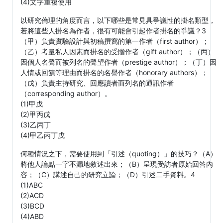
(4)文字重複使用
以研究倫理的角度而言，以下哪些是常見具爭議性的掛名類型，
若將這些人掛名為作者，很有可能會引起作者掛名的爭議？3
（甲）負責實驗設計與初稿撰寫的第一作者（first author）；
（乙）考量私人因素而掛名的受贈作者（gift author）；（丙）
因個人名聲而被列名的聲望作者（prestige author）；（丁）因
人情或回饋等理由而掛名的名譽作者（honorary authors）；
（戊）負責主持研究、回應讀者而列名的通訊作者
（corresponding author）。
(1)甲戊
(2)甲丙戊
(3)乙丙丁
(4)甲乙丙丁戊
何種情況之下，需要使用到「引述（quoting）」的技巧？（A）
將他人論點一字不漏地敘述出來；（B）呈現受訪者原始回答內
容；（C）講述自己的研究立論；（D）引述二手資料。4
(1)ABC
(2)ACD
(3)BCD
(4)ABD