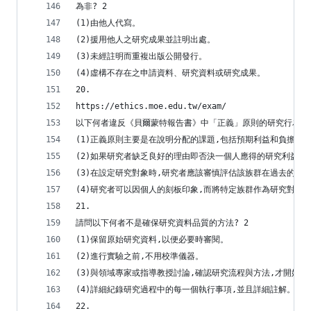
為非? 2
(1)由他人代寫。
(2)援用他人之研究成果並註明出處。
(3)未經註明而重複出版公開發行。
(4)虛構不存在之申請資料、研究資料或研究成果。
20.
https://ethics.moe.edu.tw/exam/
以下何者違反《貝爾蒙特報告書》中「正義」原則的研究行為? 
(1)正義原則主要是在說明分配的課題,包括預期利益和負擔的
(2)如果研究者缺乏良好的理由即否決一個人應得的研究利益,
(3)在設定研究對象時,研究者應該審慎評估該族群在過去的研
(4)研究者可以因個人的刻板印象,而將特定族群作為研究對象
21.
請問以下何者不是確保研究資料品質的方法? 2
(1)保留原始研究資料,以便必要時審閱。
(2)進行實驗之前,不用校準儀器。
(3)與領域專家或指導教授討論,確認研究流程與方法,才開始執
(4)詳細紀錄研究過程中的每一個執行事項,並且詳細註解。
22.