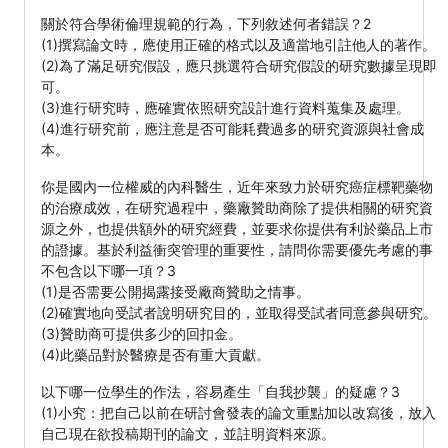
關於符合學術倫理規範的行為，下列敘述何者錯誤？2
(1)撰寫論文時，應使用正確的格式以及適當地引註他人的著作。
(2)為了滿足研究假設，應只挑選符合研究假設的研究數據呈現即
可。
(3)進行研究時，應確實依照研究設計進行資料蒐集及處理。
(4)進行研究前，應注意是否可能耗費過多的研究資源與社會成
本。
你是國內一位權威的內科醫生，近年來致力於研究癌症標靶藥物
的治療成效，在研究過程中，藥廠贊助商除了提供相關的研究資
源之外，也提供額外的研究經費，並要求你提供有利於藥品上市
的證據。基於利益衝突管理的重要性，請問你需要優先考慮的事
不包含以下哪一項？3
(1)是否需要公開揭露接受廠商贊助之情事。
(2)確實地向受試者說明研究目的，並取得受試者同意參與研究。
(3)贊助商可提供多少的回扣金。
(4)此藥品對於醫療是否有重大貢獻。
以下哪一位學生的作法，容易產生「自我抄襲」的疑慮？3
(1)小究：把自己以前在研討會發表的論文重點加以改寫後，放入
自己現在欲投稿期刊的論文，並註明資料來源。