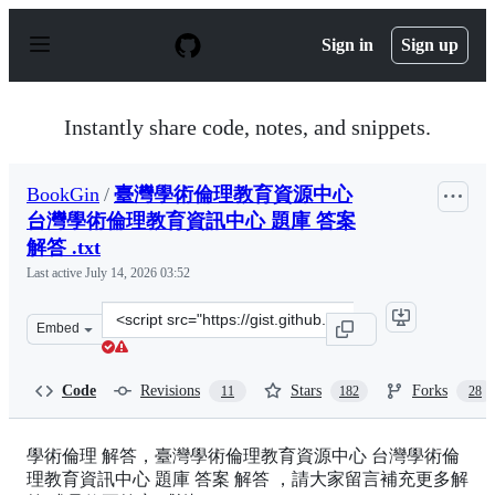
S
k
Sign in
Sign up
i
p
t
o
Instantly share code, notes, and snippets.
c
o
n
BookGin
/
臺灣學術倫理教育資源中心
t
e
台灣學術倫理教育資訊中心 題庫 答案
n
解答 .txt
t
Last active
July 14, 2026 03:52
Clone
Embed
this
repository
at
Code
Revisions
Stars
Forks
11
182
28
&lt;script
src=&quot;https://gist.github.com/BookGin/a4b9930a8309
學術倫理 解答，臺灣學術倫理教育資源中心 台灣學術倫
理教育資訊中心 題庫 答案 解答 ，請大家留言補充更多解