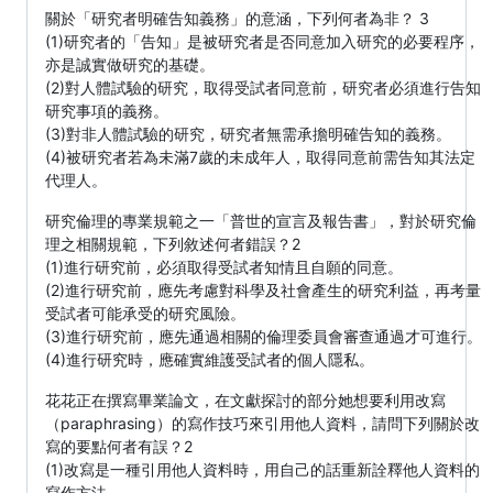
關於「研究者明確告知義務」的意涵，下列何者為非？ 3
(1)研究者的「告知」是被研究者是否同意加入研究的必要程序，
亦是誠實做研究的基礎。
(2)對人體試驗的研究，取得受試者同意前，研究者必須進行告知
研究事項的義務。
(3)對非人體試驗的研究，研究者無需承擔明確告知的義務。
(4)被研究者若為未滿7歲的未成年人，取得同意前需告知其法定
代理人。
研究倫理的專業規範之一「普世的宣言及報告書」，對於研究倫
理之相關規範，下列敘述何者錯誤？2
(1)進行研究前，必須取得受試者知情且自願的同意。
(2)進行研究前，應先考慮對科學及社會產生的研究利益，再考量
受試者可能承受的研究風險。
(3)進行研究前，應先通過相關的倫理委員會審查通過才可進行。
(4)進行研究時，應確實維護受試者的個人隱私。
花花正在撰寫畢業論文，在文獻探討的部分她想要利用改寫
（paraphrasing）的寫作技巧來引用他人資料，請問下列關於改
寫的要點何者有誤？2
(1)改寫是一種引用他人資料時，用自己的話重新詮釋他人資料的
寫作方法。