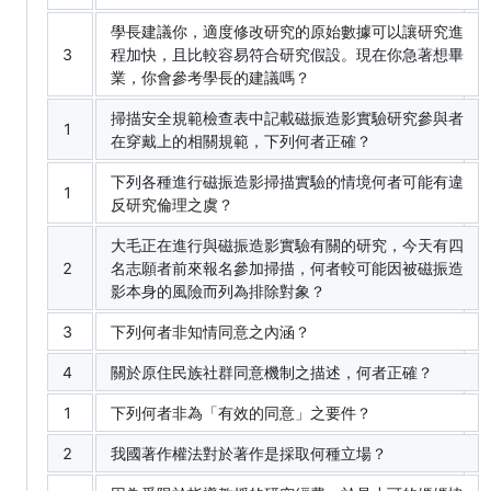
學長建議你，適度修改研究的原始數據可以讓研究進
3
程加快，且比較容易符合研究假設。現在你急著想畢
業，你會參考學長的建議嗎？
掃描安全規範檢查表中記載磁振造影實驗研究參與者
1
在穿戴上的相關規範，下列何者正確？
下列各種進行磁振造影掃描實驗的情境何者可能有違
1
反研究倫理之虞？
大毛正在進行與磁振造影實驗有關的研究，今天有四
2
名志願者前來報名參加掃描，何者較可能因被磁振造
影本身的風險而列為排除對象？
3
下列何者非知情同意之內涵？
4
關於原住民族社群同意機制之描述，何者正確？
1
下列何者非為「有效的同意」之要件？
2
我國著作權法對於著作是採取何種立場？