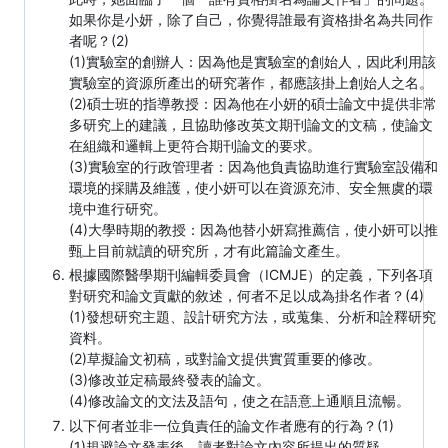
如果你是小妍，除了自己，你覺得誰最有資格掛名為共同作
者呢？(2)
(1)實驗室的創辦人：因為他是實驗室的創始人，因此利用該
實驗室的資源所產出的研究著作，都應該掛上創始人之名。
(2)碩士班的指導教授：因為他在小妍的碩士論文中提供非常
多研究上的建議，且協助修改英文期刊論文的文稿，使論文
在組織和邏輯上更符合期刊論文的要求。
(3)實驗室的行政管理者：因為他負責協助進行實驗室設備和
環境的採購及維護，使小妍可以在資源充沛、安全無虞的環
境中進行研究。
(4)大學時期的教授：因為他替小妍寫推薦信，使小妍可以推
甄上目前就讀的研究所，才有此篇論文產生。
根據國際醫學期刊編輯委員會（ICMJE）的定義，下列各項
對研究和論文貢獻的敘述，何者不足以成為掛名作者？(4)
(1)發想研究主題、設計研究方法，或蒐集、分析和詮釋研究
資料。
(2)草擬論文初稿，或對論文提供實質重要的修改。
(3)修改並定稿最終發表的論文。
(4)修改論文的文法及語句，使之在語意上通順且流暢。
以下何者並非一位負責任的論文作者應有的行為？(1)
(1)規避論文發表後，讀者對論文內容所提出的質疑。