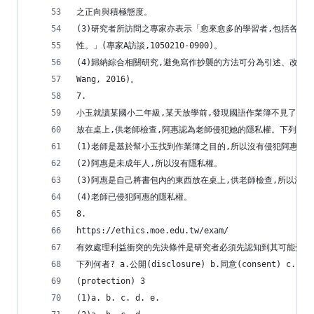
之正向與積極態度。
(3)研究者所訪問之專家亦表示「愈來愈多的學習者,包括各行
性。」(專家A訪談,1050210-0900)。
(4)歸納綜合相關研究,避免寫作抄襲的方法可分為引述、改寫、摘寫三種
Wang, 2016)。
7.
小玉就讀某國小二年級,某天放學前,發現國語作業簿不見了,老
放在桌上,供老師檢查,阿惠認為老師侵犯她的隱私權。下列敘述
(1)老師是基於幫小玉找到作業簿之目的,所以沒有侵犯阿惠的
(2)阿惠是未成年人,所以沒有隱私權。
(3)阿惠是自己將書包內的東西放在桌上,供老師檢查,所以沒
(4)老師已侵犯阿惠的隱私權。
8.
https://ethics.moe.edu.tw/exam/
有效處理利益衝突的先決條件是研究者必須先認知到其可能受到
下列何者? a.公開(disclosure) b.同意(consent) c. 審核
(protection) 3
(1)a. b. c. d. e.