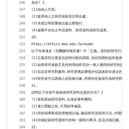
為非? 2
(1)由他人代寫。
(2)援用他人之研究成果並註明出處。
(3)未經註明而重複出版公開發行。
(4)虛構不存在之申請資料、研究資料或研究成果。
20.
https://ethics.moe.edu.tw/exam/
以下何者違反《貝爾蒙特報告書》中「正義」原則的研究行為? 
(1)正義原則主要是在說明分配的課題,包括預期利益和負擔的
(2)如果研究者缺乏良好的理由即否決一個人應得的研究利益,
(3)在設定研究對象時,研究者應該審慎評估該族群在過去的研
(4)研究者可以因個人的刻板印象,而將特定族群作為研究對象
21.
請問以下何者不是確保研究資料品質的方法? 2
(1)保留原始研究資料,以便必要時審閱。
(2)進行實驗之前,不用校準儀器。
(3)與領域專家或指導教授討論,確認研究流程與方法,才開始執
(4)詳細紀錄研究過程中的每一個執行事項,並且詳細註解。
22.