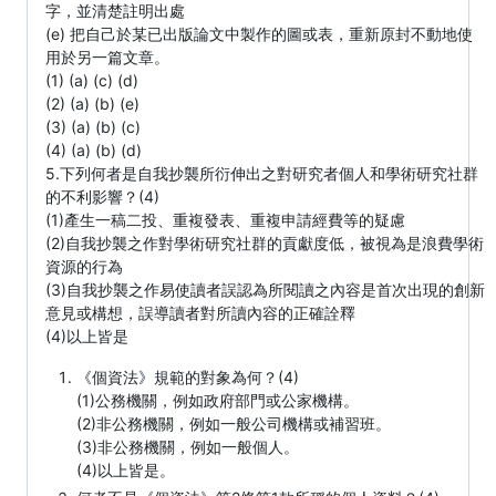
字，並清楚註明出處
(e) 把自己於某已出版論文中製作的圖或表，重新原封不動地使
用於另一篇文章。
(1) (a) (c) (d)
(2) (a) (b) (e)
(3) (a) (b) (c)
(4) (a) (b) (d)
5.下列何者是自我抄襲所衍伸出之對研究者個人和學術研究社群
的不利影響？(4)
(1)產生一稿二投、重複發表、重複申請經費等的疑慮
(2)自我抄襲之作對學術研究社群的貢獻度低，被視為是浪費學術
資源的行為
(3)自我抄襲之作易使讀者誤認為所閱讀之內容是首次出現的創新
意見或構想，誤導讀者對所讀內容的正確詮釋
(4)以上皆是
《個資法》規範的對象為何？(4)
(1)公務機關，例如政府部門或公家機構。
(2)非公務機關，例如一般公司機構或補習班。
(3)非公務機關，例如一般個人。
(4)以上皆是。