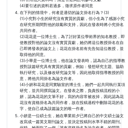
(4)要引述的資料若過多，徵求原作者同意
在下列的情境中，何者是適切的論文掛名行為？(3)
(1)小究對小生的研究沒有實質的貢獻，但小生為了感謝小究
在研究所期間對他的鼓勵和支持，因此在發表時將小究掛名
共同作者。
(2)花花是一位博士生，為了討好某位學術界的知名教授，即
使教授對他的論文沒有實質貢獻，她仍將這位教授掛名在自
己即將發表的論文上；花花在掛名前有先告知這位教授，並
取得他的同意。
(3)小華是一位博士生，他在論文發表時，認為自己的指導教
授對該篇研究具有實質的貢獻，例如：發想研究主題、協助
執行研究，以及修改研究論文等，因此他取得指導教授的同
意，將他共同掛名為論文作者。
(4)小妍和花花是同實驗室的博士生，她們一起共同執行某項
研究，並共同撰寫論文。在發表之際，負責投稿流程的小
妍，認為花花的文筆不好，寫的內容常被改掉，因此認為花
花沒有資格掛名為共同作者，故在投稿過程中刪除花花的名
字，使自己成為該篇論文的唯一作者。
小妍是一位碩士生，她在畢業前夕已將自己的中文碩士論文
改寫成一篇英文期刊論文，並決定投稿到水準不錯的期刊。
此時，她面臨了一個「誰有資格掛名為論文作者」的問題。