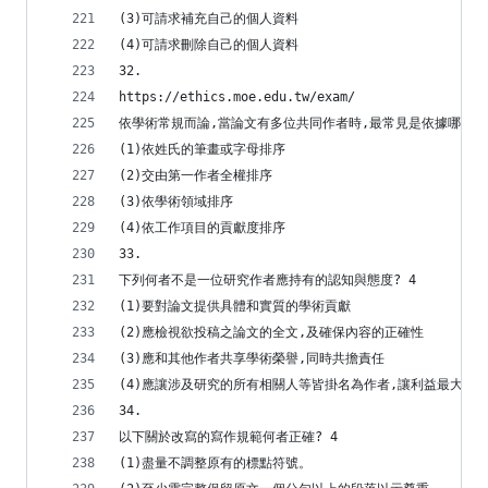
(3)可請求補充自己的個人資料
(4)可請求刪除自己的個人資料
32.
https://ethics.moe.edu.tw/exam/
依學術常規而論,當論文有多位共同作者時,最常見是依據哪種原
(1)依姓氏的筆畫或字母排序
(2)交由第一作者全權排序
(3)依學術領域排序
(4)依工作項目的貢獻度排序
33.
下列何者不是一位研究作者應持有的認知與態度? 4
(1)要對論文提供具體和實質的學術貢獻
(2)應檢視欲投稿之論文的全文,及確保內容的正確性
(3)應和其他作者共享學術榮譽,同時共擔責任
(4)應讓涉及研究的所有相關人等皆掛名為作者,讓利益最大化
34.
以下關於改寫的寫作規範何者正確? 4
(1)盡量不調整原有的標點符號。