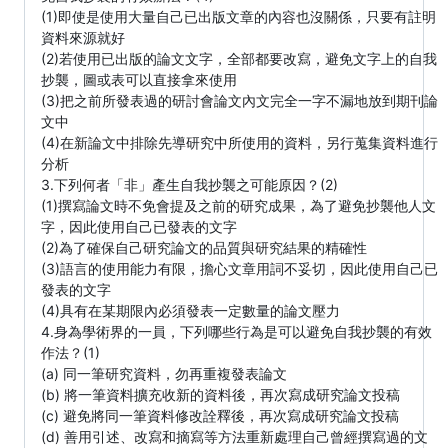
(1)即使是使用大量自己已出版文章的內容也沒關係，只要有註明
資料來源就好
(2)若使用已出版的論文文字，全部都要改寫，避免文字上的自我
抄襲，圖或表可以直接拿來使用
(3)把之前所發表過的研討會論文內文完全一字不漏地放到期刊論
文中
(4)在新論文中排除先導研究中所使用的資料，另行蒐集資料進行
分析
3.下列何者「非」產生自我抄襲之可能原因？(2)
(1)撰寫論文時不免會提及之前的研究成果，為了避免抄襲他人文
字，因此使用自己已發表的文字
(2)為了確保自己研究論文的品質與研究結果的精確性
(3)語言的使用能力有限，擔心文章用詞不妥切，因此使用自己已
發表的文字
(4)具有在某期限內必須發表一定數量的論文壓力
4.身為學術界的一員，下列哪些行為是可以避免自我抄襲的有效
作法？(1)
(a) 同一筆研究資料，勿再重複發表論文
(b) 將一筆資料擴充收新的資料後，再次寫成研究論文投稿
(c) 避免將同一筆資料修改詮釋後，再次寫成研究論文投稿
(d) 善用引述、改寫和摘寫等方法重新處理自己曾經撰寫過的文