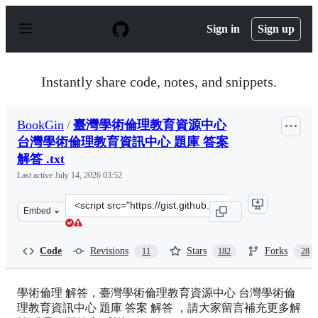
S
k
Sign in
Sign up
i
p
t
o
Instantly share code, notes, and snippets.
c
o
n
BookGin
/
臺灣學術倫理教育資源中心
t
e
台灣學術倫理教育資訊中心 題庫 答案
n
解答 .txt
t
Last active
July 14, 2026 03:52
Clone
Embed
this
repository
at
Code
Revisions
Stars
Forks
11
182
28
&lt;script
src=&quot;https://gist.github.com/BookGin/a4b9930a8309
學術倫理 解答，臺灣學術倫理教育資源中心 台灣學術倫
理教育資訊中心 題庫 答案 解答 ，請大家留言補充更多解