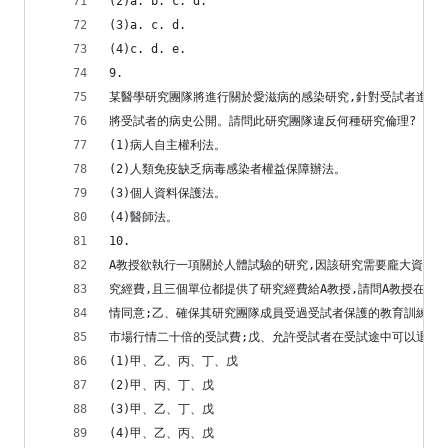
(2)a. b. c. d.
(3)a. c. d.
(4)c. d. e.
9.
某醫學研究團隊將進行關於愛滋病的感染研究,針對受試者進行
將受試者的病史公開。請問此研究團隊違反何種研究倫理? 3
(1)病人自主權利法。
(2)人類免疫缺乏病毒感染者權益保障辦法。
(3)個人資料保護法。
(4)醫師法。
10.
A教授欲執行一項關於人體試驗的研究,因該研究需要龐大資金,
究經費,且三個單位都提供了研究經費給A教授,請問A教授在招
情同意;乙、確保其研究團隊成員受過受試者保護的教育訓練;
市場行情二十倍的受試費;戊、允許受試者在受試途中可以退出。
(1)甲、乙、丙、丁、戊
(2)甲、丙、丁、戊
(3)甲、乙、丁、戊
(4)甲、乙、丙、戊