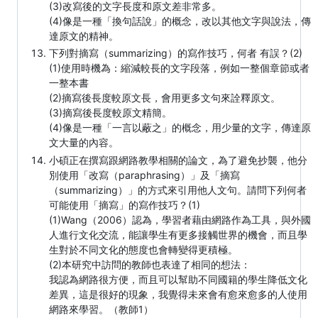
(3)改寫後的文字長度和原文差非常多。
(4)像是一種「換句話說」的概念，改以其他文字與說法，傳
達原文的精神。
下列對摘寫（summarizing）的寫作技巧，何者 有誤？(2)
(1)使用時機為：縮減較長的文字段落，例如一整個章節或者
一整本書
(2)摘寫後長度較原文長，會用更多文句來詮釋原文。
(3)摘寫後長度較原文精簡。
(4)像是一種「一言以蔽之」的概念，用少量的文字，傳達原
文大量的內容。
小碩正在撰寫跟網路教學相關的論文，為了避免抄襲，他分
別使用「改寫（paraphrasing）」及「摘寫
（summarizing）」的方式來引用他人文句。請問下列何者
可能使用「摘寫」的寫作技巧？(1)
(1)Wang（2006）認為，學習者藉由網路作為工具，與外國
人進行文化交流，能讓學生有更多接觸世界的機會，而且學
生對於不同文化的態度也會轉變得更積極。
(2)本研究中訪問的教師也表達了相同的想法：
我認為網路很方便，而且可以幫助不同國籍的學生降低文化
差異，這是很好的現象，我覺得未來會有愈來愈多的人使用
網路來學習。（教師1）