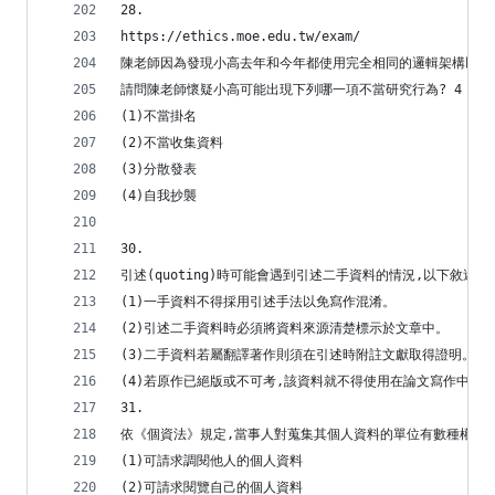
28.
https://ethics.moe.edu.tw/exam/
陳老師因為發現小高去年和今年都使用完全相同的邏輯架構以及
請問陳老師懷疑小高可能出現下列哪一項不當研究行為? 4
(1)不當掛名
(2)不當收集資料
(3)分散發表
(4)自我抄襲
30.
引述(quoting)時可能會遇到引述二手資料的情況,以下敘述何
(1)一手資料不得採用引述手法以免寫作混淆。
(2)引述二手資料時必須將資料來源清楚標示於文章中。
(3)二手資料若屬翻譯著作則須在引述時附註文獻取得證明。
(4)若原作已絕版或不可考,該資料就不得使用在論文寫作中。
31.
依《個資法》規定,當事人對蒐集其個人資料的單位有數種權利,
(1)可請求調閱他人的個人資料
(2)可請求閱覽自己的個人資料