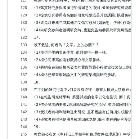
在進行研究的過程中,下列何種行為無法保障研究參與者的權利,
(1)落實研究參與者履行知情同意的原則,並瞭解研究可能產生
(2)提供研究參與者高額的研究報酬或是其他誘因,以避免研究
(3)避免以未成年或其他易受傷害族群(如病患、孕婦)作為研究
(4)向研究參與者說明研究時,應避免告知參與此研究可能產生
17.
以下敘述,何者為「文字」上的抄襲? 3
(1)模仿同學的美術作業,而且畫得一模一樣。
(2)模仿同學寫的電影觀賞心得文章脈絡。
(3)將網友在部落格所發表的電影觀賞心得整篇複製貼上到自己
(4)模仿已畢業學姊論文中的研究架構與研究步驟。
18.
在下列的研究行為中,何者沒有遵守「尊重人權與人類尊嚴」的原
(1)在報告研究結果時,將受試者的名字以化名呈現,而非真實姓
(2)依受試者的要求,詳細地解說研究的流程,並具體回答他們的
(3)受試者有權利隨時退出研究,且不應該有任何損失或賠償責
(4)研究者有權利使用各種誘因或獎勵,吸引潛在的研究受試者
19.
教育部公布之《專科以上學校學術倫理案件處理原則》中明確規