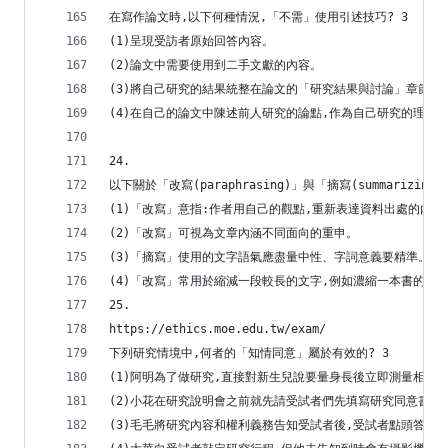
在寫作論文時,以下何種情況,「不需」使用引述技巧? 3
(1)呈現受訪者原始回答內容。
(2)論文中需要使用到二手文獻的內容。
(3)將自己研究的結果統整在論文的「研究結果與討論」章節。
(4)在自己的論文中陳述前人研究的論點,作為自己研究的理論
24.
以下關於「改寫(paraphrasing)」與「摘寫(summarizin
(1)「改寫」意指:作者用自己的觀點,重新表達資料出處的內容
(2)「改寫」可視為文章內涵不同面向的重申。
(3)「摘寫」使用的文字語氣應盡量中性、字詞意義要精準。
(4)「改寫」常用於縮減一段較長的文字,例如濃縮一本書的章
25.
https://ethics.moe.edu.tw/exam/
下列研究情境中,何者的「知情同意」屬於有效的? 3
(1)阿明為了做研究,直接對新生兒說要量身長後立即測量相關
(2)小花在研究說明會之前就先請受試者們先填寫研究同意書。
(3)毛毛將研究內容和權利義務告知受試者後,受試者點頭答應