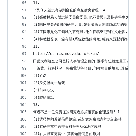
11.
下列何人並沒有做到合宜的利益衝突管理? 4
(1)張教授為人體試驗委員會委員,他不參與涉及指導學生之研
(2)陳同學是A藥廠的研究人員,她對藥廠近期實驗成功的藥物
(3)王同學是化工領域的研究員,他在投稿至期刊的文獻裡,聲
(4)林教授發表一篇有關A系統效能的研究,經費來源聲明為科技
12.
https://ethics.moe.edu.tw/exam/
民營大利航空公司基於人事管理之目的,要求每位新進員工填寫
一編號、前科狀況、聯絡電話等項目,何種項目的填寫,違反《個
(1)姓名
(2)身分證統一編號
(3)前科狀況
(4)聯絡電話
13.
何者不是一位負責任的研究者必須落實的倫理規範? 1
(1)選擇性的遵循倫理規範,或刻意忽略應盡的規範義務
(2)在研究當中善盡資料管理及保密的義務
(3)在人體研究當中,落實知情同意的原則