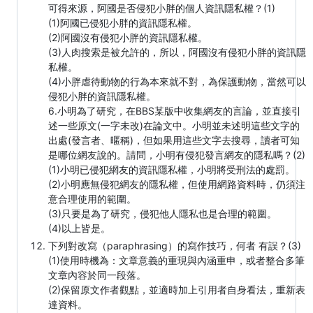
可得來源，阿國是否侵犯小胖的個人資訊隱私權？(1)
(1)阿國已侵犯小胖的資訊隱私權。
(2)阿國沒有侵犯小胖的資訊隱私權。
(3)人肉搜索是被允許的，所以，阿國沒有侵犯小胖的資訊隱
私權。
(4)小胖虐待動物的行為本來就不對，為保護動物，當然可以
侵犯小胖的資訊隱私權。
6.小明為了研究，在BBS某版中收集網友的言論，並直接引
述一些原文(一字未改)在論文中。小明並未述明這些文字的
出處(發言者、暱稱)，但如果用這些文字去搜尋，讀者可知
是哪位網友說的。請問，小明有侵犯發言網友的隱私嗎？(2)
(1)小明已侵犯網友的資訊隱私權，小明將受刑法的處罰。
(2)小明應無侵犯網友的隱私權，但使用網路資料時，仍須注
意合理使用的範圍。
(3)只要是為了研究，侵犯他人隱私也是合理的範圍。
(4)以上皆是。
下列對改寫（paraphrasing）的寫作技巧，何者 有誤？(3)
(1)使用時機為：文章意義的重現與內涵重申，或者整合多筆
文章內容於同一段落。
(2)保留原文作者觀點，並適時加上引用者自身看法，重新表
達資料。