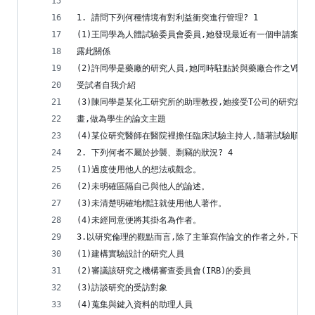
1. 請問下列何種情境有對利益衝突進行管理? 1
(1)王同學為人體試驗委員會委員,她發現最近有一個申請案件
露此關係
(2)許同學是藥廠的研究人員,她同時駐點於與藥廠合作之V醫
受試者自我介紹
(3)陳同學是某化工研究所的助理教授,她接受T公司的研究經
畫,做為學生的論文主題
(4)某位研究醫師在醫院裡擔任臨床試驗主持人,隨著試驗順利
2. 下列何者不屬於抄襲、剽竊的狀況? 4
(1)過度使用他人的想法或觀念。
(2)未明確區隔自己與他人的論述。
(3)未清楚明確地標註就使用他人著作。
(4)未經同意便將其掛名為作者。
3.以研究倫理的觀點而言,除了主筆寫作論文的作者之外,下列誰
(1)建構實驗設計的研究人員
(2)審議該研究之機構審查委員會(IRB)的委員
(3)訪談研究的受訪對象
(4)蒐集與鍵入資料的助理人員