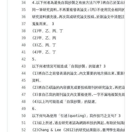
4.以下何者為避免自我抄襲之有效方法?(甲)將自己於某出版
同一筆研究資料,不再重複發表論文;(丙)不使用完全相同的邏
研究資料擴充後,再次寫成研究論文投稿,於新論文中清楚註明部
蒐集而來。 3
(1)甲、乙、丙、丁
(2)甲、乙、丙
(3)乙、丙、丁
(4)甲、乙、丁
5.
以下何者情況可能造成「自我抄襲」的疑慮? 3
(1)將自己之前發表過的論文,內文重要的地方摘出來,重新整理
資料。
(2)將自己碩論的內容擴充成要投稿期刊的研究論文,再把這篇
(3)拿自己寫的期刊論文內文重複使用,一字不漏地複製先前文
(4)以上均可能造成「自我抄襲」的疑慮。
6.
以下何句為使用「引述(quoting)」寫作技巧之文句? 3
(1)綜上所述,過去研究者認為網路科技的興起,有助於知識的
(2)Chang & Lee (2012)的研究結果顯示,臺灣學生藉