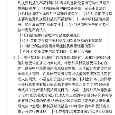
到次要利益的不當影響 (3)構成利益衝突需有可能性及嚴重
性兩個要件 Ｖ(4)利益衝突中的次要利益一定是不合法的 |
| (1)利益衝突的處境常常是難以避免的 | | (2)利益衝突是指
主要利益受到次要利益的不當影響 | | (3)構成利益衝突需
有可能性及嚴重性兩個要件 | | Ｖ(4)利益衝突中的次要利
益一定是不合法的
| (1)利益衝突的處境常常是難以避免的
| (2)利益衝突是指主要利益受到次要利益的不當影響
| (3)構成利益衝突需有可能性及嚴重性兩個要件
| Ｖ(4)利益衝突中的次要利益一定是不合法的
| 小漢得知利用幹細胞可以培養組織器官，因此想研究幹細
胞對燒燙傷皮膚的治療功效。小漢和某醫院燒燙傷中心合
作，以院中的燒燙傷患者為研究對象，其年齡分布從嬰幼兒
至老年人都有，而此研究皆獲得這些燒燙傷患者獲其法定代
理人的同意。小漢在研究過程中曾做出下列之行為，請問哪
一種行為並沒有做到保護易受傷害族群之責？ (1)告知受試
者或其法定代理人關於研究目的、內容、流程和風險等資訊
Ｖ(2)向受試者或其法定代理人再三強調關於參與研究將可使
皮膚獲得修復的契機 (3)告知受試者或其法定代理人關於此
研究的中途退出機制及補償措施 (4)將樣本資料和受試者真
實身分進行去連結 | | (1)告知受試者或其法定代理人關於研