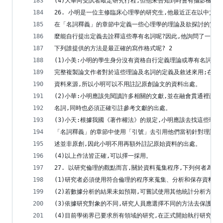
(4)大華向受試者敲定研究行程,但他未告知到時會有攝影機跟
26. 小明是一位主修臨床心理學的研究生,他最近正在以中文
在「名詞釋義」的章節中定義一些心理學的理論及欲探討的實驗
麼能自行提出定義去詮釋這些專有名詞呢?因此,他詢問了一些研
下列誰提供的方法是最正確的寫作格式呢? 2
(1)小美:小明的學生身分沒有資格自行定義理論或專有名詞。
完整複製論文作者對於這些理論及名詞的定義及敘述來用;在學
資料來源,所以小明可以不用註記原創論文的資料出處。
(2)小華:小明應該先閱讀許多相關的文獻,並在融會貫通裡面
名詞,同時也必須正確引註參考文獻的出處。
(3)小天:根據我國《著作權法》的規定,小明應該去找這些理
「名詞釋義」的章節中使用「引號」去引用他們當初針對理論及
述並非原創,因此小明不用再額外註記原始資料的出處。
(4)以上作法皆正確,可以擇一採用。
27. 以研究倫理的觀點而言,關於資料蒐集程序,下列何者為非?
(1)研究者必須使用符合倫理的程序來蒐集、分析和保存資料
(2)若數據分析的結果未如預期,可嘗試使用其他統計分析方式
(3)依據研究對象的不同,研究人員應選擇不同的方法去保護研
(4)目前學術界已要求所有領域的研究,在正式開始執行研究前