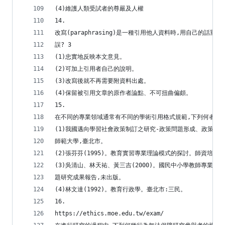
(4)維護人類受試者的尊嚴及人權
14.
改寫(paraphrasing)是一種引用他人資料時,用自己的話
誤? 3
(1)忠實地反映本文意見。
(2)可加上引用者自己的說明。
(3)改寫後就不再需要附資料出處。
(4)保留被引用文章的原作者論點、不可扭曲偏頗。
15.
在不同的專業領域通常有不同的學術引用格式規範,下列何者引用
(1)我國邁向學習社會政策制訂之研究-政策問題形成、政策規
師範大學,臺北市。
(2)張芬芬(1995)。教育實習專業理論模式的探討。師資培育
(3)吳清山、林天祐、黃三吉(2000)。國民中小學教師專業
題研究成果報告,未出版。
(4)林文達(1992)。教育行政學。臺北市:三民。
16.
https://ethics.moe.edu.tw/exam/ 