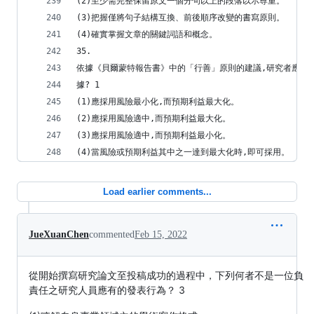
(2)至少需完整保留原文一個分句以上的段落以示尊重。
(3)把握僅將句子結構互換、前後順序改變的書寫原則。
(4)確實掌握文章的關鍵詞語和概念。
35.
依據《貝爾蒙特報告書》中的「行善」原則的建議,研究者應該
據? 1
(1)應採用風險最小化,而預期利益最大化。
(2)應採用風險適中,而預期利益最大化。
(3)應採用風險適中,而預期利益最小化。
(4)當風險或預期利益其中之一達到最大化時,即可採用。
Load earlier comments...
JueXuanChen
commented
Feb 15, 2022
從開始撰寫研究論文至投稿成功的過程中，下列何者不是一位負
責任之研究人員應有的發表行為？ 3