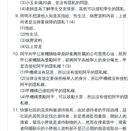
(3)小玉未滿20歲，並沒有隱私的問題。
(4)老師是為了解學生交友情形，當然可以侵犯學生的隱私。
阿明不想讓他人知道其指紋、性生活、病歷資料內容，上述
何者是法律要保障的隱私？(4)
(1)指紋。
(2)性生活。
(3)病歷資料。
(4)以上皆是
阿平向甲公家機關檢舉鼎鋅集團所屬的公司賣黑心油，然而
甲公家機關為獎勵阿平，卻將阿平為檢舉人的身分曝光，甲
是否侵犯阿平的隱私權？(3)
(1)甲機構沒有惡意，所以沒有侵犯阿平的隱私權。
(2)法律沒有規定要保密檢舉人的身分，所以甲機構沒有侵犯
阿平的隱私權。
(3)甲機構已侵犯阿平的隱私權。
(4)甲機構獎勵阿平，可以鼓勵大眾，所以沒有侵犯阿平的隱
私權。
快樂社區的流浪狗被虐待致死，由於虐待者的手段凶殘，該
社區的居民決定找出虐待者，於是透過監視畫面，開始人肉
搜索，發現小胖就是虐待動物的人，然而在搜索當中，搜索
者阿國顯示的小胖個人資料卻不是已公開的個資或取自一般